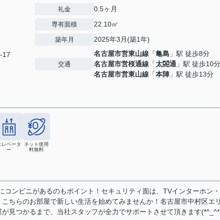
0.5ヶ月
礼金
22.10㎡
専有面積
2025年3月(築1年)
築年月
名古屋市営東山線
「
亀島
」駅 徒歩8分
-17
名古屋市営桜通線
「
太閤通
」駅 徒歩10
交通
名古屋市営東山線
「
本陣
」駅 徒歩13分
エレベータ
ネット使用
ー
料無料
場にコンビニがあるのもポイント！セキュリティ面は、TVインターホン
！こちらのお部屋で新しい生活を始めてみませんか！名古屋市中村区エ
見つかるまで、当社スタッフが全力でサポートさせて頂きます(*^_^*