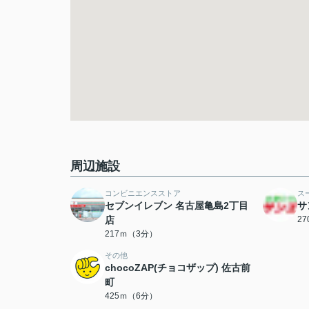
周辺施設
コンビニエンスストア
ス
セブンイレブン 名古屋亀島2丁目
サ
店
2
217ｍ（3分）
その他
chocoZAP(チョコザップ) 佐古前
町
425ｍ（6分）