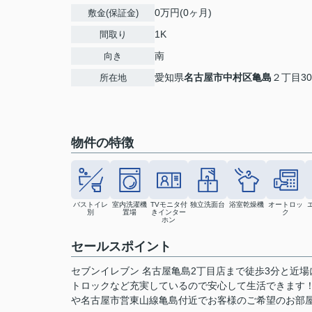
0万円(0ヶ月)
敷金(保証金)
1K
間取り
南
向き
愛知県
名古屋市中村区
亀島
２丁目30
所在地
物件の特徴
バストイレ
室内洗濯機
TVモニタ付
独立洗面台
浴室乾燥機
オートロッ
別
置場
きインター
ク
ホン
セールスポイント
セブンイレブン 名古屋亀島2丁目店まで徒歩3分と近
トロックなど充実しているので安心して生活できます
や名古屋市営東山線亀島付近でお客様のご希望のお部屋が