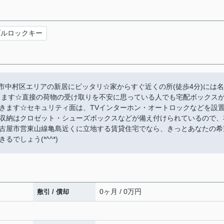
ブルロックキー
市中村区エリアの新居にピッタリ☆家からすぐ近くの所(徒歩4分)には名
ります☆直接の荷物の受け取りを不安に思っている人でも宅配ボックス
きます☆セキュリティ面は、TVインターホン・オートロックなどを設
収納はクロゼット・シューズボックスなどが備え付けられているので、
古屋市営東山線亀島近くに立地する賃貸住宅でなら、きっとあなたの希
でしょう(*^^*)
0ヶ月 / 0万円
敷引 / 償却