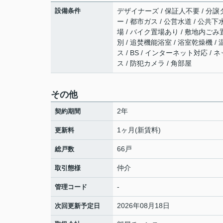
設備条件
デザイナーズ / 保証人不要 / 分譲タ
ー / 都市ガス / 公営水道 / 公共下
場 / バイク置場あり / 敷地内ごみ
別 / 追焚機能浴室 / 浴室乾燥機 /
ス / BS / インターネット対応 
ス / 防犯カメラ / 角部屋
その他
2年
契約期間
1ヶ月(新賃料)
更新料
66戸
総戸数
仲介
取引態様
-
管理コード
2026年08月18日
次回更新予定日