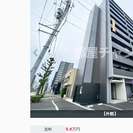
【外観】
5.9
万円
賃料