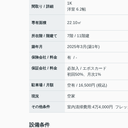
1K
間取り / 詳細
洋室 6.2帖
22.10㎡
専有面積
7階 / 11階建
所在階 / 階建て
2025年3月(築1年)
築年月
保険会社 / 料金
有 / -
保証会社 / 料金
必加入 / エポスカード
初回50%、月次1%
駐車場 / 月額
空有 / 16,500円 (税込)
空家
現況
その他条件
室内清掃費用:4万4,000円 フレ
設備条件