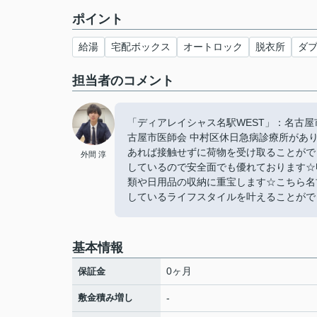
ポイント
給湯
宅配ボックス
オートロック
脱衣所
ダ
担当者のコメント
「ディアレイシャス名駅WEST」：名古屋
古屋市医師会 中村区休日急病診療所があ
あれば接触せずに荷物を受け取ることがで
外間 淳
しているので安全面でも優れております☆
類や日用品の収納に重宝します☆こちら名
しているライフスタイルを叶えることができる
基本情報
0ヶ月
保証金
敷金積み増し
-