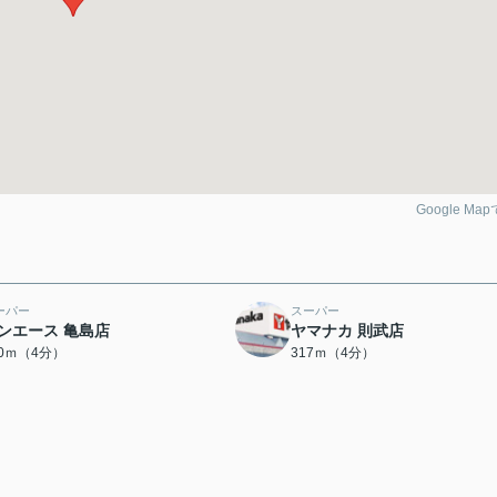
Google Ma
ーパー
スーパー
ンエース 亀島店
ヤマナカ 則武店
70ｍ（4分）
317ｍ（4分）