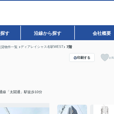
ら探す
沿線から探す
会社概要
ディアレイシャス名駅WEST
7階
賃貸物件一覧
印刷する
お気
通線「太閤通」駅徒歩10分