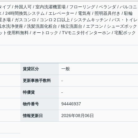
イプ / 外国人可 / 室内洗濯機置場 / フローリング / ベランダ / バルコニ
水 / 24時間換気システム / エレベーター / 電気有 / 照明器具付き / 駐輪
置き場 / ガスコンロ / コンロ２口以上 / システムキッチン / バス・トイレ
 温水洗浄便座 / 洗髪洗面化粧台 / 独立洗面台 / エアコン / シューズボック
/ ネット使用料無料 / オートロック / TVモニタ付インターホン / 宅配ボック
一般
賃貸区分
-
更新事務手数料
-
特優賃
94446937
物件番号
2026年08月06日
情報更新日