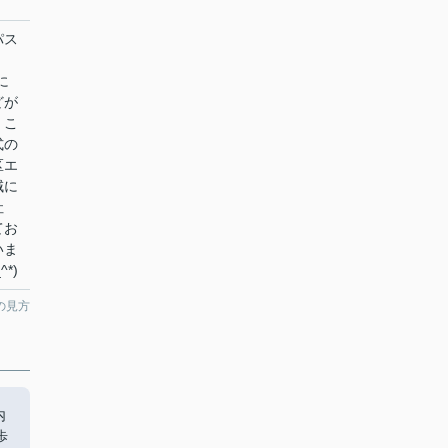
パス
に
どが
！こ
式の
区エ
域に
社
てお
いま
*)
の見方
内
歩