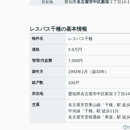
愛知県
名古屋市中区
新栄
３丁目14-1
所在地
レスパス千種の基本情報
物件名
レスパス千種
価格
3.9万円
管理/共益費
7,000円
築年月
1993年1月（築33年）
総戸数
100戸
所在地
愛知県
名古屋市中区
新栄
３丁目14
交通
名古屋市営東山線
「
千種
」駅 徒歩
中央線
「
千種
」駅 徒歩11分
名古屋市営桜通線
「
車道
」駅 徒歩