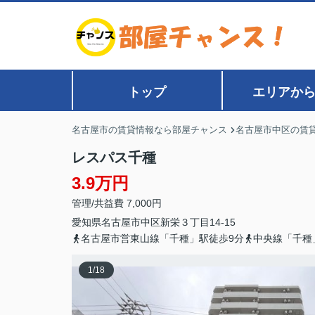
トップ
エリアか
名古屋市の賃貸情報なら部屋チャンス
名古屋市中区の賃
レスパス千種
3.9万円
管理/共益費 7,000円
愛知県
名古屋市中区
新栄
３丁目14-15
名古屋市営東山線「千種」駅徒歩9分
中央線「千種
1
/
18