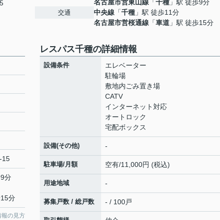
名古屋市営東山線
「
千種
」駅 徒歩9分
5
中央線
「
千種
」駅 徒歩11分
交通
名古屋市営桜通線
「
車道
」駅 徒歩15分
レスパス千種の詳細情報
設備条件
エレベーター
駐輪場
敷地内ごみ置き場
CATV
インターネット対応
オートロック
宅配ボックス
設備(その他)
-
-15
駐車場/月額
空有/11,000円 (税込)
9分
用途地域
-
15分
募集戸数 / 総戸数
- / 100戸
情報の見方