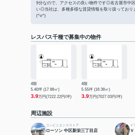
9分なので、アクセスの良い物件です◎名古屋市中
い◎当社は、多種多様な賃貸情報を取り扱っており
(^o^)
レスパス千種で募集中の物件
4階
4階
5.40坪 (17.88㎡)
5.55坪 (18.38㎡)
3.9
3.9
万円(7222.22円/坪)
万円(7027.03円/坪)
周辺施設
コンビニエンスストア
ド
ローソン 中区新栄三丁目店
Ｖ