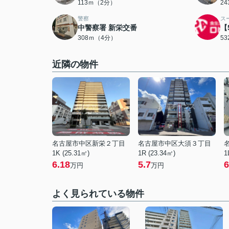
113ｍ（2分）
2
警察
ス
中警察署 新栄交番
【
308ｍ（4分）
5
近隣の物件
名古屋市中区新栄２丁目
名古屋市中区大須３丁目
1K (25.31㎡)
1R (23.34㎡)
1
6.18
5.7
6
万円
万円
よく見られている物件