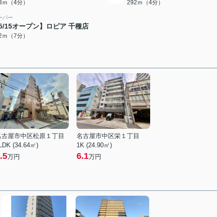
43ｍ（4分）
292ｍ（4分）
ーパー
5/15オープン】ロピア 千種店
32ｍ（7分）
名古屋市中区松原１丁目
名古屋市中区栄１丁目
LDK (34.64㎡)
1K (24.90㎡)
.5
6.1
万円
万円