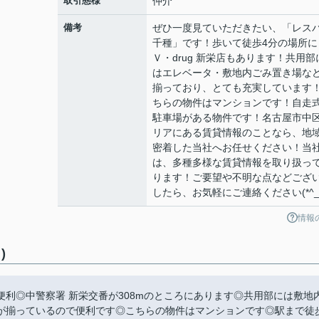
取引態様
仲介
備考
ぜひ一度見ていただきたい、「レス
千種」です！歩いて徒歩4分の場所に
Ｖ・drug 新栄店もあります！共用部
はエレベータ・敷地内ごみ置き場な
揃っており、とても充実しています
ちらの物件はマンションです！自走
駐車場がある物件です！名古屋市中
リアにある賃貸情報のことなら、地
密着した当社へお任せください！当
は、多種多様な賃貸情報を取り扱っ
ります！ご要望や不明な点などござ
したら、お気軽にご連絡ください(*^_^
情報
)
利◎中警察署 新栄交番が308mのところにあります◎共用部には敷地
が揃っているので便利です◎こちらの物件はマンションです◎駅まで徒