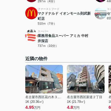
297ｍ（4分）
4
ファーストフード
コ
マクドナルド イオンモール則武新
セ
町店
6
510ｍ（7分）
スーパー
業務用食品スーパー アミカ 中村
井深店
737ｍ（10分）
近隣の物件
名古屋市西区花の木３丁目
名古屋市西区新道２丁目
1K (20.36㎡)
1K (21.79㎡)
1
4.95
4.8
6
万円
万円