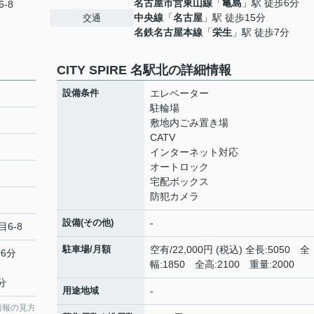
名古屋市営東山線
「
亀島
」駅 徒歩6分
-8
中央線
「
名古屋
」駅 徒歩15分
交通
名鉄名古屋本線
「
栄生
」駅 徒歩7分
CITY SPIRE 名駅北の詳細情報
設備条件
エレベーター
駐輪場
敷地内ごみ置き場
CATV
インターネット対応
オートロック
宅配ボックス
防犯カメラ
設備(その他)
-
目6-8
駐車場/月額
空有/22,000円 (税込) 全長:5050 全
6分
幅:1850 全高:2100 重量:2000
分
用途地域
-
情報の見方