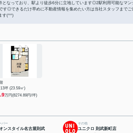
件となっており、駅より徒歩6分に立地しています◎2駅利用可能なマン
件です◎できるだけ早めに不動産情報を集めたい方は当社スタッフまでご
(^^)
階
.13坪 (23.59㎡)
.9
万円(8274.89円/坪)
ーパー
その他
オンスタイル名古屋則武
ユニクロ 則武新町店