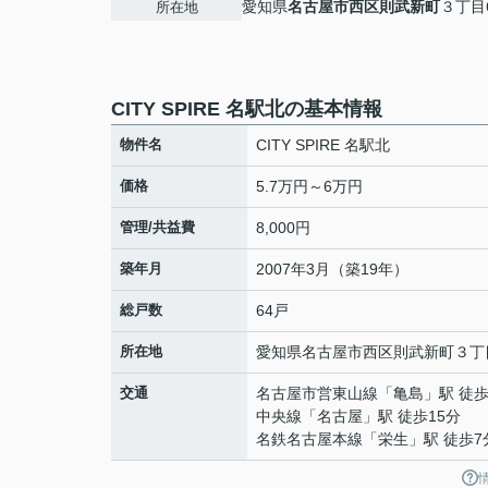
愛知県
名古屋市西区
則武新町
３丁目6
所在地
CITY SPIRE 名駅北の基本情報
物件名
CITY SPIRE 名駅北
価格
5.7万円～6万円
管理/共益費
8,000円
築年月
2007年3月（築19年）
総戸数
64戸
所在地
愛知県
名古屋市西区
則武新町
３丁
交通
名古屋市営東山線
「
亀島
」駅 徒歩
中央線
「
名古屋
」駅 徒歩15分
名鉄名古屋本線
「
栄生
」駅 徒歩7