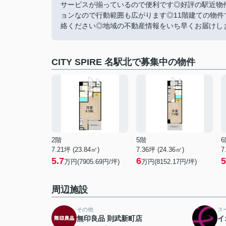
サービスが揃っているので便利です◎好評の駅近物
ョンなので行動範囲も広がります◎11階建ての物
絡ください◎地域の不動産情報をいち早くお届けします
CITY SPIRE 名駅北で募集中の物件
2階
5階
6
7.21坪 (23.84㎡)
7.36坪 (24.36㎡)
7
5.7
6
5
万円(7905.69円/坪)
万円(8152.17円/坪)
周辺施設
その他
ス
無印良品 則武新町店
イ