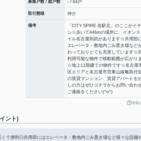
募集戸数 / 総戸数
- / 64戸
取引態様
仲介
備考
「CITY SPIRE 名駅北」のここがイ
シ☆歩いて446mの場所に、イオンス
イル名古屋則武があります☆共用部
エレベータ・敷地内ごみ置き場など
わっておりとても充実しています☆2
利用可能な物件で移動範囲が広がり
☆地上11階建ての物件です☆名古屋
区エリアと名古屋市営東山線亀島付
の賃貸マンション、賃貸アパートを
しの方はぜひコチラからお問い合わ
ご連絡をください(^o^)
情報
ポイント)
駅にも近くて便利◎共用部にはエレベータ・敷地内ごみ置き場など様々な設備