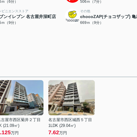
46ｍ（6分）
506ｍ（7分）
ンビニエンスストア
その他
ブンイレブン 名古屋井深町店
chocoZAP(チョコザップ) 
55ｍ（9分）
669ｍ（9分）
名古屋市西区菊井２丁目
名古屋市西区城西５丁目
K (21.09㎡)
1LDK (29.04㎡)
.125
7.62
万円
万円