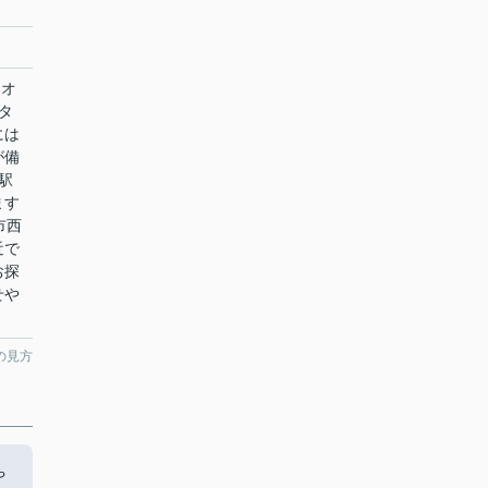
チオ
タ
には
が備
駅
ます
市西
近で
お探
せや
の見方
や