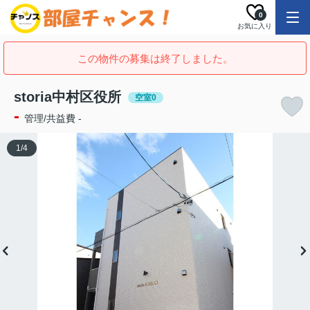
0
お気に入り
この物件の募集は終了しました。
storia中村区役所
空室0
-
管理/共益費 -
1
/
4