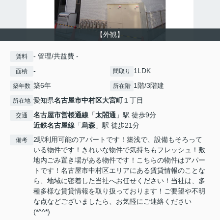
【外観】
- 管理/共益費 -
賃料
-
1LDK
面積
間取り
築6年
1階/3階建
築年数
所在階
愛知県
名古屋市中村区
大宮町
１丁目
所在地
名古屋市営桜通線
「
太閤通
」駅 徒歩9分
交通
近鉄名古屋線
「
烏森
」駅 徒歩21分
2駅利用可能のアパートです！築浅で、設備もそろって
備考
いる物件です！きれいな物件で気持ちもフレッシュ！敷
地内ごみ置き場がある物件です！こちらの物件はアパー
トです！名古屋市中村区エリアにある賃貸情報のことな
ら、地域に密着した当社へお任せください！当社は、多
種多様な賃貸情報を取り扱っております！ご要望や不明
な点などございましたら、お気軽にご連絡ください
(*^^*)