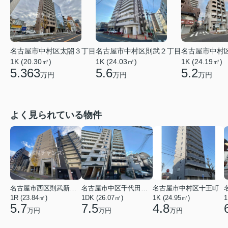
名古屋市中村区太閤３丁目
名古屋市中村区則武２丁目
名古屋市中村
1K (20.30㎡)
1K (24.03㎡)
1K (24.19㎡)
5.363
5.6
5.2
万円
万円
万円
よく見られている物件
名古屋市西区則武新町３丁目
名古屋市中区千代田４丁目
名古屋市中村区十王町
1R (23.84㎡)
1DK (26.07㎡)
1K (24.95㎡)
1
5.7
7.5
4.8
万円
万円
万円