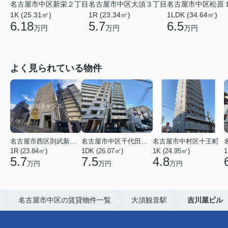
名古屋市中区新栄２丁目
名古屋市中区大須３丁目
名古屋市中区松原
1K (25.31㎡)
1R (23.34㎡)
1LDK (34.64㎡)
6.18
5.7
6.5
万円
万円
万円
よく見られている物件
名古屋市西区則武新町３丁目
名古屋市中区千代田４丁目
名古屋市中村区十王町
1R (23.84㎡)
1DK (26.07㎡)
1K (24.95㎡)
1
5.7
7.5
4.8
万円
万円
万円
名古屋市中区の賃貸物件一覧
大須観音駅
吉川屋ビル