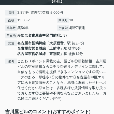
【外観】
3.9万円 管理/共益費 5,000円
賃料
19.50㎡
1K
面積
間取り
築54年
4階/7階建
築年数
所在階
愛知県
名古屋市中区
門前町
1-37
所在地
名古屋市営鶴舞線
「
大須観音
」駅 徒歩7分
交通
名古屋市営名城線
「
上前津
」駅 徒歩8分
名古屋市営名城線
「
東別院
」駅 徒歩14分
こだわりポイント満載の吉川屋ビル◎新着情報：吉川屋
備考
ビルの空室情報ならコチラ◎造りとデザインに関して、
自信をもって情報を提供できるマンションです◎高いニ
ーズのある、駅徒歩7分の物件です◎名古屋市中区エリ
アにある賃貸情報のことなら、地域に密着した当社へお
任せください◎当社は、多種多様な賃貸情報を取り扱っ
ております◎ご要望や不明な点などございましたら、お
気軽にご連絡ください(*^^*)
吉川屋ビルのコメント(おすすめポイント)