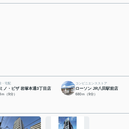
前・宅配
コンビニエンスストア
ミノ・ピザ 岩塚本通3丁目店
ローソン JR八田駅前店
68ｍ（9分）
680ｍ（9分）