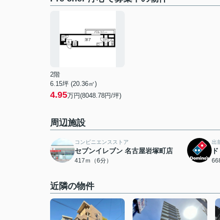
2階
6.15坪 (20.36㎡)
4.95
万円(8048.78円/坪)
周辺施設
コンビニエンスストア
出
セブンイレブン 名古屋岩塚町店
ド
417ｍ（6分）
6
近隣の物件