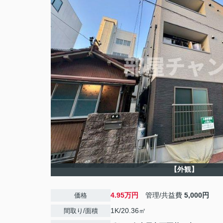
【外観】
4.95万円
管理/共益費
5,000円
価格
1K/20.36㎡
間取り/面積