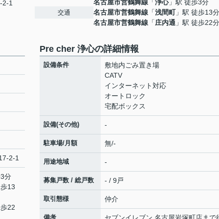
名古屋市営鶴舞線
「
浄心
」駅 徒歩3分
2-1
名古屋市営鶴舞線
「
浅間町
」駅 徒歩13
交通
名古屋市営鶴舞線
「
庄内通
」駅 徒歩22
Pre cher 浄心の詳細情報
設備条件
敷地内ごみ置き場
CATV
インターネット対応
オートロック
宅配ボックス
設備(その他)
-
駐車場/月額
無/-
7-2-1
用途地域
-
3分
募集戸数 / 総戸数
- / 9戸
歩13
取引態様
仲介
歩22
備考
セブンイレブン 名古屋岩塚町店まで