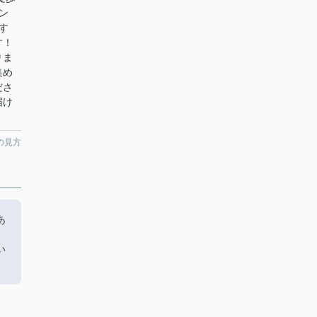
ン
す
す！
りま
集め
ださ
届け
の見方
あ
！
い