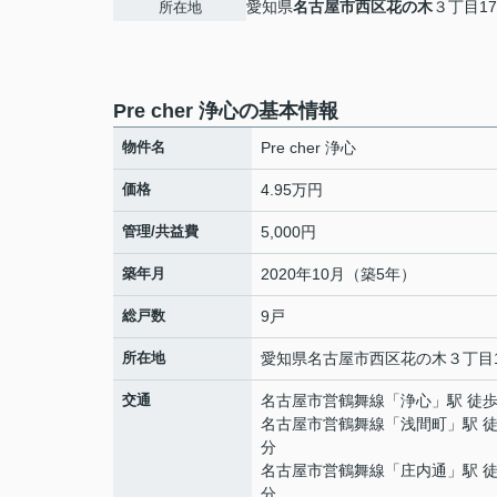
愛知県
名古屋市西区
花の木
３丁目17-
所在地
Pre cher 浄心の基本情報
物件名
Pre cher 浄心
価格
4.95万円
管理/共益費
5,000円
築年月
2020年10月（築5年）
総戸数
9戸
所在地
愛知県
名古屋市西区
花の木
３丁目1
交通
名古屋市営鶴舞線
「
浄心
」駅 徒歩
名古屋市営鶴舞線
「
浅間町
」駅 徒
分
名古屋市営鶴舞線
「
庄内通
」駅 徒
分