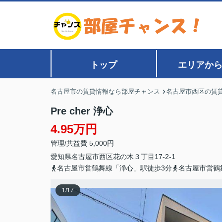
トップ
エリアか
名古屋市の賃貸情報なら部屋チャンス
名古屋市西区の賃
Pre cher 浄心
4.95万円
管理/共益費 5,000円
愛知県
名古屋市西区
花の木
３丁目17-2-1
名古屋市営鶴舞線「浄心」駅徒歩3分
名古屋市営鶴
1
/
17