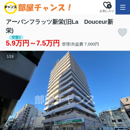
0
お気に入り
アーバンフラッツ新栄(旧La Douceur新
栄)
空室3
5.9万円～7.5万円
管理/共益費 7,000円
1
/
18