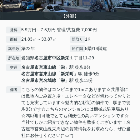
【外観】
5.9万円～7.5万円 管理/共益費 7,000円
賃料
24.83㎡～33.87㎡
1K
面積
間取り
築22年
5階/14階建
築年数
所在階
愛知県
名古屋市中区
新栄
１丁目11-29
所在地
名古屋市営東山線
「
栄
」駅 徒歩8分
交通
名古屋市営東山線
「
新栄町
」駅 徒歩9分
名古屋市営名城線
「
栄
」駅 徒歩13分
こちらの物件はコンビニまで1mにあります☆共用部に
備考
は敷地内ごみ置き場・エレベータなどが備わっておりと
ても充実しています☆魅力的な駅近の物件で、駅まで徒
歩8分です☆こちらのマンションには機械式駐車場あり
☆2駅利用可能でとても利便性の高いマンションです☆
当社でしかご紹介できない物件も数多くございます！名
古屋市営東山線栄周辺の賃貸情報をお求めなら、ぜひ当
社にお任せください(*´ω`*)