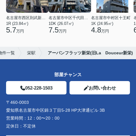
名古屋市西区則武新町３丁目
名古屋市中区千代田４丁目
名古屋市中村区十王町
1R (23.84㎡)
1DK (26.07㎡)
1K (24.95㎡)
1
5.7
7.5
4.8
万円
万円
万円
物件一覧
栄駅
アーバンフラッツ新栄(旧La Douceur新栄)
部屋チャンス
052-228-1503
お問い合わせ
〒460-0003
愛知県名古屋市中区錦３丁目5-28 HP大津通ビル 3B
営業時間：
12：00〜20：00
定休日：
不定休