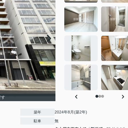
です
2024年8月(築2年)
築年
無
駐車