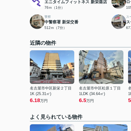
エニタイムフィットネス 新栄葵店
ロ
76ｍ（1分）
1
警察
ス
中警察署 新栄交番
ス
512ｍ（7分）
6
近隣の物件
名古屋市中区新栄２丁目
名古屋市中区松原１丁目
1K (25.31㎡)
1LDK (34.64㎡)
1
6.18
6.5
5
万円
万円
よく見られている物件