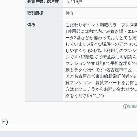
募集戸数 / 総戸数
- / 119戸
取引態様
仲介
備考
こだわりポイント満載のラ・プレス
♪共用部には敷地内ごみ置き場・エレ
ータ2基などが備わっておりとても充
しています♪様々な場所へのアクセス
しやすくなる3駅以上利用可のマンシ
ンです♪13階建てで街並みにも馴染ん
マンションです♪駅まで平坦な場所で
動もラクな物件です♪名古屋市中区エ
アと名古屋市営東山線新栄町付近で
貸マンション、賃貸アパートをお探
方はぜひコチラからお問い合わせや
絡をください(*^_^*)
情報
ト)