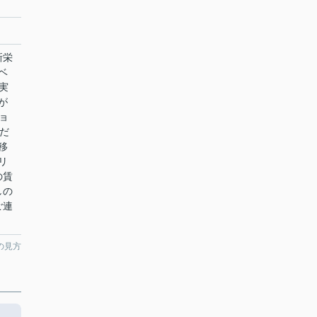
新栄
ベ
実
が
ョ
だ
移
リ
の賃
しの
ご連
の見方