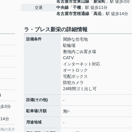
名古屋市営東山線
「
新栄町
」駅 徒歩3分
中央線
「
千種
」駅 徒歩11分
交通
名古屋市営桜通線
「
高岳
」駅 徒歩14分
ラ・プレス新栄の詳細情報
設備条件
閑静な住宅地
駐輪場
敷地内ごみ置き場
CATV
インターネット対応
オートロック
宅配ボックス
防犯カメラ
24時間ゴミ出し可
4
設備(その他)
-
徒歩3分
駐車場/月額
無/-
14分
用途地域
-
情報の見方