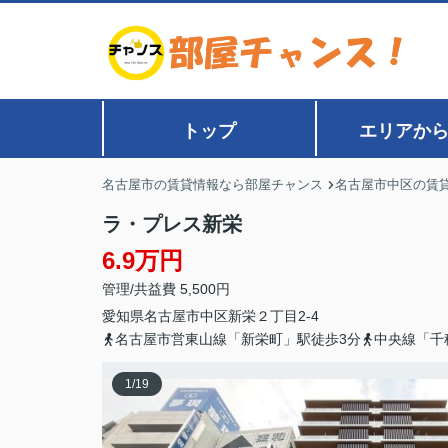
トップ
エリアか
名古屋市の賃貸情報なら部屋チャンス
名古屋市中区の賃
ラ・プレス新栄
6.9万円
管理/共益費 5,500円
愛知県
名古屋市中区
新栄
２丁目2-4
名古屋市営東山線「新栄町」駅徒歩3分
中央線「千
1
/
19