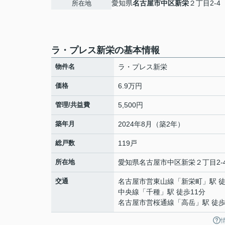
愛知県
名古屋市中区
新栄
２丁目2-4
所在地
ラ・プレス新栄の基本情報
物件名
ラ・プレス新栄
価格
6.9万円
管理/共益費
5,500円
築年月
2024年8月（築2年）
総戸数
119戸
所在地
愛知県
名古屋市中区
新栄
２丁目2-
交通
名古屋市営東山線
「
新栄町
」駅 
中央線
「
千種
」駅 徒歩11分
名古屋市営桜通線
「
高岳
」駅 徒歩