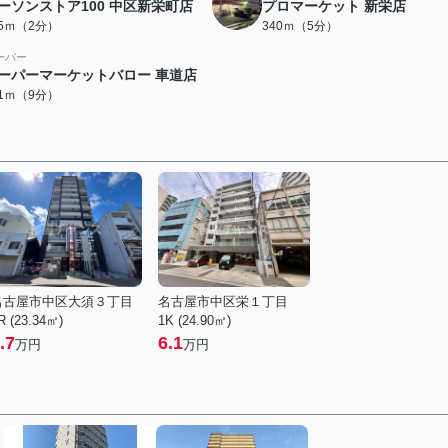
ーソンストア100 中区新栄町店
プロマーケット 新栄店
05ｍ（2分）
340ｍ（5分）
ーパー
ーパーマーケットバロー 車道店
71ｍ（9分）
名古屋市中区大須３丁目
名古屋市中区栄１丁目
R (23.34㎡)
1K (24.90㎡)
.7
6.1
万円
万円