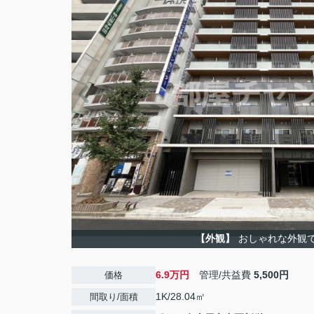
【外観】
おしゃれな外観
6.9万円
管理/共益費
5,500円
価格
1K/28.04㎡
間取り/面積