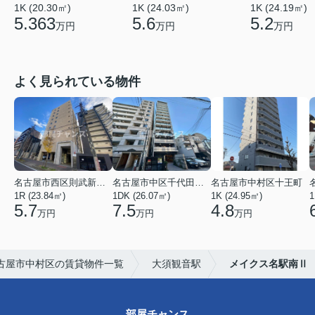
1K (20.30㎡)
1K (24.03㎡)
1K (24.19㎡)
5.363
5.6
5.2
万円
万円
万円
よく見られている物件
名古屋市西区則武新町３丁目
名古屋市中区千代田４丁目
名古屋市中村区十王町
1R (23.84㎡)
1DK (26.07㎡)
1K (24.95㎡)
1
5.7
7.5
4.8
万円
万円
万円
古屋市中村区の賃貸物件一覧
大須観音駅
メイクス名駅南Ⅱ
部屋チャンス