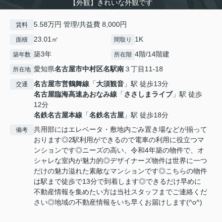
【外観】きれいな外観です
5.58万円 管理/共益費 8,000円
賃料
23.01㎡
1K
面積
間取り
築3年
4階/14階建
築年数
所在階
愛知県
名古屋市中村区
名駅南
３丁目11-18
所在地
名古屋市営鶴舞線
「
大須観音
」駅 徒歩13分
交通
名古屋臨海高速あおなみ線
「
ささしまライブ
」駅 徒歩
12分
名鉄名古屋本線
「
名鉄名古屋
」駅 徒歩18分
共用部にはエレベータ・敷地内ごみ置き場などが揃って
備考
おります◎2駅利用ができるので電車の利用に役立つマ
ンションです◎ニーズの高い、令和4年築の物件で、オ
シャレな室内が魅力的◎デザイナーズ物件は世界に一つ
だけの魅力溢れた素敵なマンションです◎こちらの物件
は駅まで徒歩で13分で到着します◎できるだけ早めに
不動産情報を集めたい方は当社スタッフまでご連絡くだ
さい◎地域の不動産情報をいち早くお届けします(^o^)