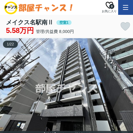
0
お気に入り
メイクス名駅南Ⅱ
空室1
5.58万円
管理/共益費 8,000円
1
/
22