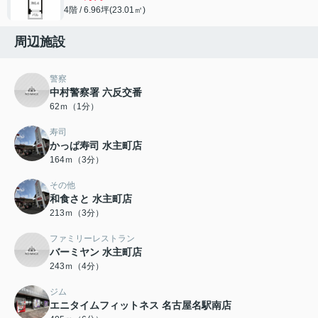
4階 / 6.96坪(23.01㎡)
周辺施設
警察
中村警察署 六反交番
62ｍ（1分）
寿司
かっぱ寿司 水主町店
164ｍ（3分）
その他
和食さと 水主町店
213ｍ（3分）
ファミリーレストラン
バーミヤン 水主町店
243ｍ（4分）
ジム
エニタイムフィットネス 名古屋名駅南店