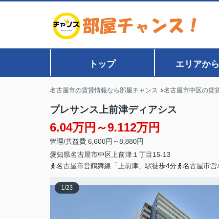
トップ
エリアか
名古屋市の賃貸情報なら部屋チャンス
名古屋市中区の賃
プレサンス上前津ディアシス
6.04万円～9.112万円
管理/共益費 6,600円～8,880円
愛知県
名古屋市中区
上前津
１丁目15-13
名古屋市営鶴舞線「上前津」駅徒歩4分
名古屋市営
1
/
23