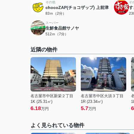
その他
そ
chocoZAP(チョコザップ) 上前津
す
83ｍ（2分）
2
スーパー
生鮮食品館サノヤ
512ｍ（7分）
近隣の物件
名古屋市中区新栄２丁目
名古屋市中区大須３丁目
1K (25.31㎡)
1R (23.34㎡)
1
6.18
5.7
6
万円
万円
よく見られている物件