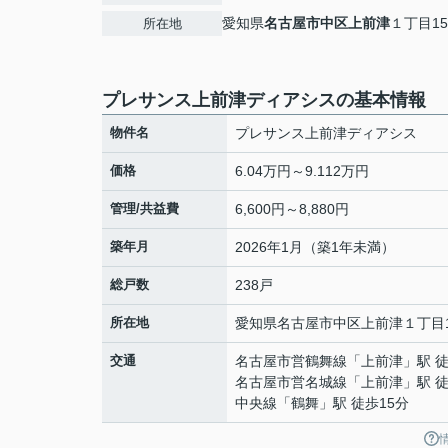
愛知県
名古屋市中区
上前津
１丁目15
所在地
プレサンス上前津ディアシスの基本情報
物件名
プレサンス上前津ディアシス
価格
6.04万円～9.112万円
管理/共益費
6,600円～8,880円
築年月
2026年1月（築1年未満）
総戸数
238戸
所在地
愛知県
名古屋市中区
上前津
１丁目1
交通
名古屋市営鶴舞線
「
上前津
」駅 
名古屋市営名城線
「
上前津
」駅 
中央線
「
鶴舞
」駅 徒歩15分