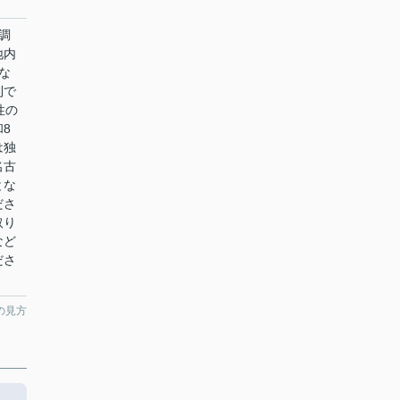
調
地内
な
利で
性の
8
は独
名古
とな
ださ
取り
など
ださ
の見方