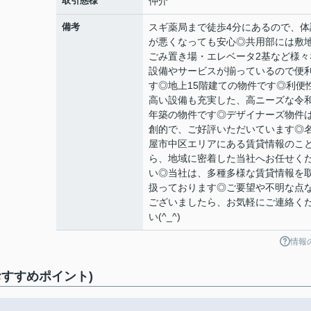
取引態様
仲介
備考
スギ薬局まで徒歩4分にあるので、体
が悪くなっても安心◎共用部には敷
ごみ置き場・エレベータ2基など様々
設備やサービスが揃っているので便
す◎地上15階建ての物件です◎利便
高い設備も充実した、高ニーズな令和
年築の物件です◎デザイナーズ物件
創的で、ご好評いただいています◎
屋市中区エリアにある賃貸情報のこ
ら、地域に密着した当社へお任せく
い◎当社は、多種多様な賃貸情報を
扱っております◎ご要望や不明な点
ございましたら、お気軽にご連絡く
い(^_^)
情報
すすめポイント)