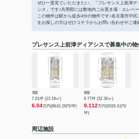
ぜひ一度見ていただきたい、「プレサンス上前津デ
シス」です♪共用部には敷地内ごみ置き場・エレベー
この物件は駅から徒歩4分の物件です♪名古屋市中
をお探しの方はぜひコチラからお問い合わせやご連絡をく
プレサンス上前津ディアシスで募集中の物
3階
9階
7.01坪 (23.18㎡)
9.77坪 (32.30㎡)
6.04
9.112
万円(8616.26円/坪)
万円(9326.51円/
坪)
周辺施設