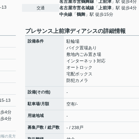
名古屋市営鶴舞線
「
上前津
」駅 徒歩4分
-13
名古屋市営名城線
「
上前津
」駅 徒歩4分
交通
中央線
「
鶴舞
」駅 徒歩15分
プレサンス上前津ディアシスの詳細情報
設備条件
駐輪場
バイク置場あり
敷地内ごみ置き場
インターネット対応
オートロック
宅配ボックス
防犯カメラ
設備(その他)
-
5-13
駐車場/月額
空有/-
徒歩4分
用途地域
-
徒歩4分
募集戸数 / 総戸数
- / 238戸
情報の見方