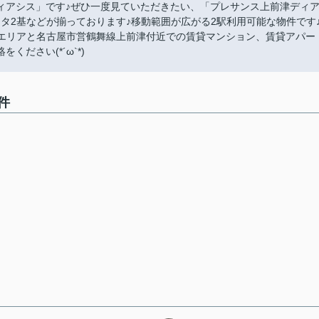
ィアシス」です♪ぜひ一度見ていただきたい、「プレサンス上前津ディ
タ2基などが揃っております♪移動範囲が広がる2駅利用可能な物件です
区エリアと名古屋市営鶴舞線上前津付近での賃貸マンション、賃貸アパー
ださい(*´ω`*)
件