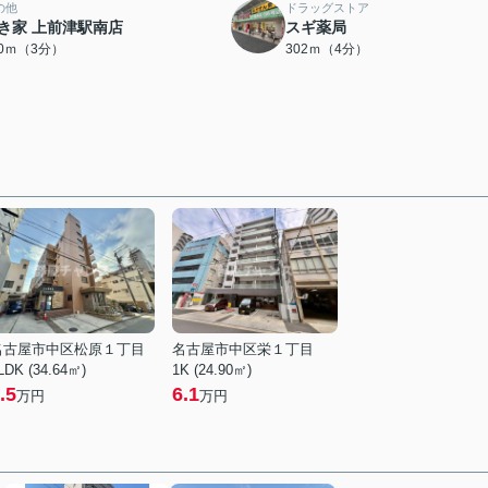
の他
ドラッグストア
き家 上前津駅南店
スギ薬局
30ｍ（3分）
302ｍ（4分）
名古屋市中区松原１丁目
名古屋市中区栄１丁目
LDK (34.64㎡)
1K (24.90㎡)
.5
6.1
万円
万円