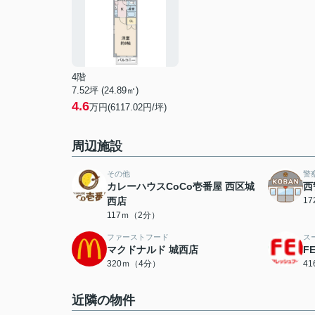
4階
7.52坪 (24.89㎡)
4.6
万円(6117.02円/坪)
周辺施設
その他
警
カレーハウスCoCo壱番屋 西区城
西
西店
1
117ｍ（2分）
ファーストフード
ス
マクドナルド 城西店
F
320ｍ（4分）
4
近隣の物件