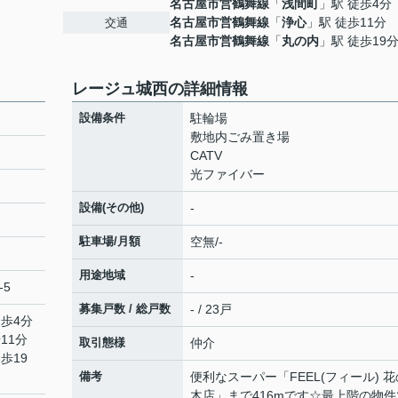
名古屋市営鶴舞線
「
浅間町
」駅 徒歩4分
名古屋市営鶴舞線
「
浄心
」駅 徒歩11分
交通
名古屋市営鶴舞線
「
丸の内
」駅 徒歩19
レージュ城西の詳細情報
設備条件
駐輪場
敷地内ごみ置き場
CATV
光ファイバー
設備(その他)
-
駐車場/月額
空無/-
用途地域
-
-5
募集戸数 / 総戸数
- / 23戸
徒歩4分
11分
取引態様
仲介
歩19
備考
便利なスーパー「FEEL(フィール) 花
木店」まで416mです☆最上階の物件