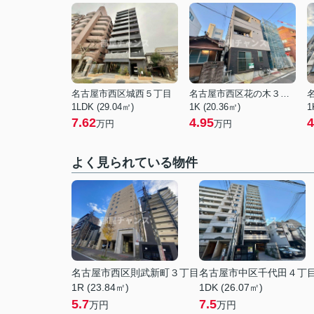
名古屋市西区城西５丁目
名古屋市西区花の木３丁目
1LDK (29.04㎡)
1K (20.36㎡)
1
7.62
4.95
4
万円
万円
よく見られている物件
名古屋市西区則武新町３丁目
名古屋市中区千代田４丁
1R (23.84㎡)
1DK (26.07㎡)
5.7
7.5
万円
万円