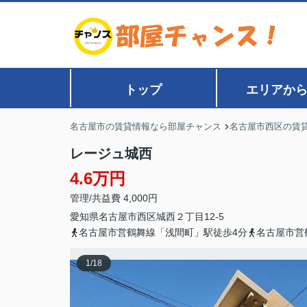
トップ
エリアか
名古屋市の賃貸情報なら部屋チャンス
名古屋市西区の賃
レージュ城西
4.6万円
管理/共益費 4,000円
愛知県
名古屋市西区
城西
２丁目12-5
名古屋市営鶴舞線「浅間町」駅徒歩4分
名古屋市営
1
/
18