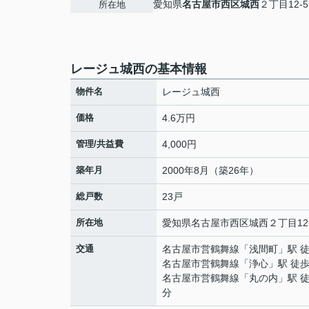
愛知県
名古屋市西区
城西
２丁目12-5
所在地
レージュ城西の基本情報
物件名
レージュ城西
価格
4.6万円
管理/共益費
4,000円
築年月
2000年8月（築26年）
総戸数
23戸
所在地
愛知県
名古屋市西区
城西
２丁目12
交通
名古屋市営鶴舞線
「
浅間町
」駅 
名古屋市営鶴舞線
「
浄心
」駅 徒歩
名古屋市営鶴舞線
「
丸の内
」駅 徒
分