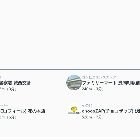
察
コンビニエンスストア
警察署 城西交番
ファミリーマート 浅間町駅
72ｍ（3分）
240ｍ（3分）
ーパー
その他
EEL(フィール) 花の木店
chocoZAP(チョコザップ) 
16ｍ（6分）
528ｍ（7分）