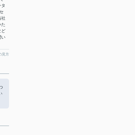
ンタ
セ
当社
いた
など
問い
の見方
つ
い