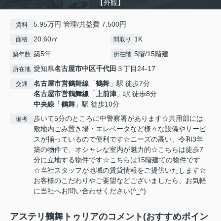
【外観】
5.95万円 管理/共益費 7,500円
賃料
20.60㎡
1K
面積
間取り
築5年
5階/15階建
築年数
所在階
愛知県
名古屋市中区
千代田
３丁目24-17
所在地
名古屋市営鶴舞線
「
鶴舞
」駅 徒歩7分
交通
名古屋市営鶴舞線
「
上前津
」駅 徒歩8分
中央線
「
鶴舞
」駅 徒歩10分
歩いて5分のところに中警察署があります☆共用部には
備考
敷地内ごみ置き場・エレベータなど様々な設備やサービ
スが揃っているので便利です☆ニーズの高い、令和3年
築の物件で、オシャレな室内が魅力的☆こちらは徒歩7
分に立地する物件です☆こちらは15階建ての物件です
☆当社スタッフが地域の賃貸情報をご提供いたします☆
お客様のこだわりやご要望などございましたら、お気軽
に当社へお問い合わせください(^_^)
アステリ鶴舞トゥリアのコメント(おすすめポイン