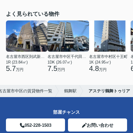
よく見られている物件
名古屋市西区則武新町３丁目
名古屋市中区千代田４丁目
名古屋市中村区十王町
1R (23.84㎡)
1DK (26.07㎡)
1K (24.95㎡)
1
5.7
7.5
4.8
万円
万円
万円
名古屋市中区の賃貸物件一覧
鶴舞駅
アステリ鶴舞トゥリア
部屋チャンス
052-228-1503
お問い合わせ