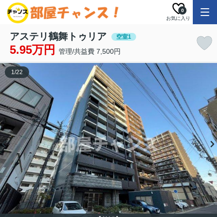
0
お気に入り
アステリ鶴舞トゥリア
空室1
5.95万円
管理/共益費 7,500円
1
/
22