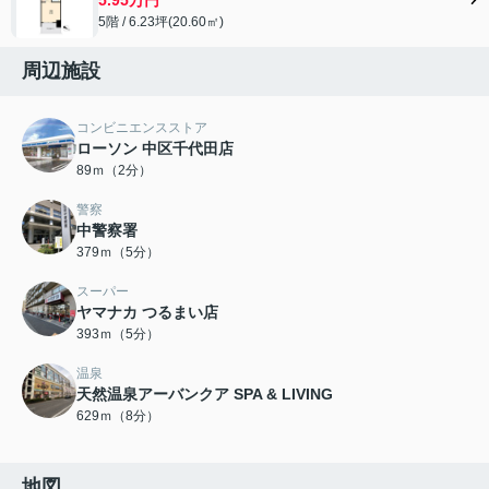
5階 / 6.23坪(20.60㎡)
周辺施設
コンビニエンスストア
ローソン 中区千代田店
89ｍ（2分）
警察
中警察署
379ｍ（5分）
スーパー
ヤマナカ つるまい店
393ｍ（5分）
温泉
天然温泉アーバンクア SPA & LIVING
629ｍ（8分）
地図