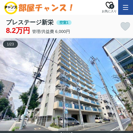
0
お気に入り
プレステージ新栄
空室1
8.2万円
管理/共益費 6,000円
1
/
23