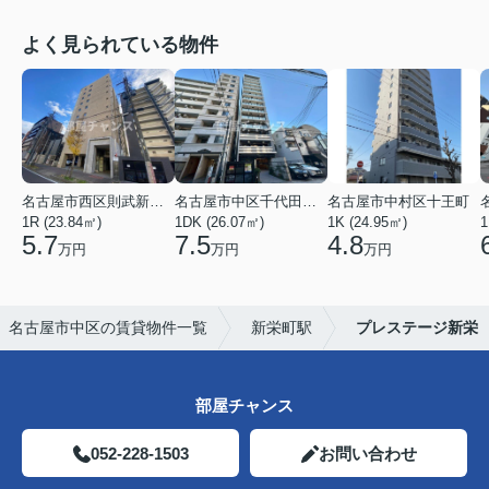
よく見られている物件
名古屋市西区則武新町３丁目
名古屋市中区千代田４丁目
名古屋市中村区十王町
1R (23.84㎡)
1DK (26.07㎡)
1K (24.95㎡)
1
5.7
7.5
4.8
万円
万円
万円
名古屋市中区の賃貸物件一覧
新栄町駅
プレステージ新栄
部屋チャンス
052-228-1503
お問い合わせ