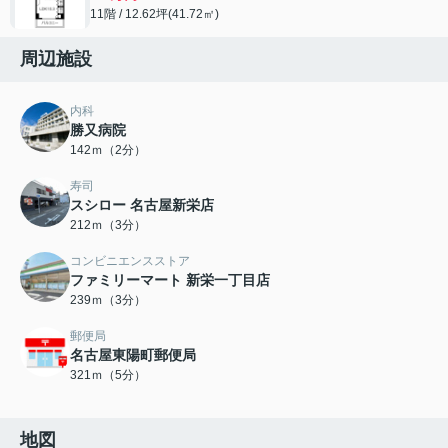
11階 / 12.62坪(41.72㎡)
周辺施設
内科
勝又病院
142ｍ（2分）
寿司
スシロー 名古屋新栄店
212ｍ（3分）
コンビニエンスストア
ファミリーマート 新栄一丁目店
239ｍ（3分）
郵便局
名古屋東陽町郵便局
321ｍ（5分）
地図