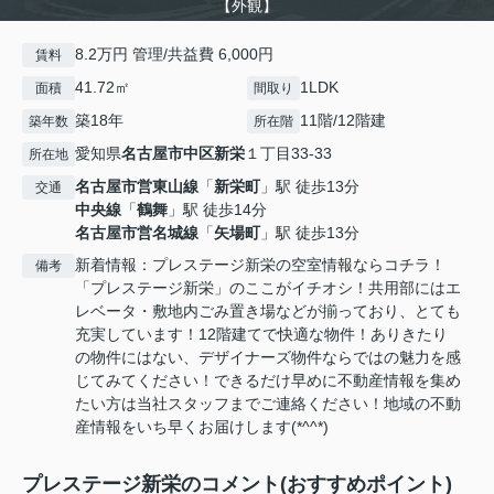
【外観】
8.2万円 管理/共益費 6,000円
賃料
41.72㎡
1LDK
面積
間取り
築18年
11階/12階建
築年数
所在階
愛知県
名古屋市中区
新栄
１丁目33-33
所在地
名古屋市営東山線
「
新栄町
」駅 徒歩13分
交通
中央線
「
鶴舞
」駅 徒歩14分
名古屋市営名城線
「
矢場町
」駅 徒歩13分
新着情報：プレステージ新栄の空室情報ならコチラ！
備考
「プレステージ新栄」のここがイチオシ！共用部にはエ
レベータ・敷地内ごみ置き場などが揃っており、とても
充実しています！12階建てで快適な物件！ありきたり
の物件にはない、デザイナーズ物件ならではの魅力を感
じてみてください！できるだけ早めに不動産情報を集め
たい方は当社スタッフまでご連絡ください！地域の不動
産情報をいち早くお届けします(*^^*)
プレステージ新栄のコメント(おすすめポイント)