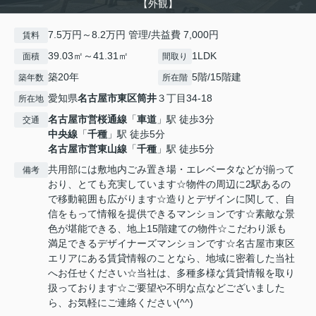
【外観】
7.5万円～8.2万円 管理/共益費 7,000円
賃料
39.03㎡～41.31㎡
1LDK
面積
間取り
築20年
5階/15階建
築年数
所在階
愛知県
名古屋市東区
筒井
３丁目34-18
所在地
名古屋市営桜通線
「
車道
」駅 徒歩3分
交通
中央線
「
千種
」駅 徒歩5分
名古屋市営東山線
「
千種
」駅 徒歩5分
共用部には敷地内ごみ置き場・エレベータなどが揃って
備考
おり、とても充実しています☆物件の周辺に2駅あるの
で移動範囲も広がります☆造りとデザインに関して、自
信をもって情報を提供できるマンションです☆素敵な景
色が堪能できる、地上15階建ての物件☆こだわり派も
満足できるデザイナーズマンションです☆名古屋市東区
エリアにある賃貸情報のことなら、地域に密着した当社
へお任せください☆当社は、多種多様な賃貸情報を取り
扱っております☆ご要望や不明な点などございました
ら、お気軽にご連絡ください(^^)