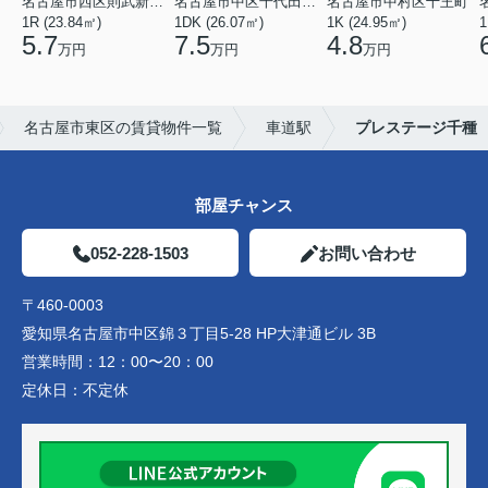
名古屋市西区則武新町３丁目
名古屋市中区千代田４丁目
名古屋市中村区十王町
1R (23.84㎡)
1DK (26.07㎡)
1K (24.95㎡)
1
5.7
7.5
4.8
万円
万円
万円
名古屋市東区の賃貸物件一覧
車道駅
プレステージ千種
部屋チャンス
052-228-1503
お問い合わせ
〒460-0003
愛知県名古屋市中区錦３丁目5-28 HP大津通ビル 3B
営業時間：
12：00〜20：00
定休日：
不定休