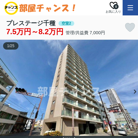
0
お気に入り
プレステージ千種
空室2
7.5万円～8.2万円
管理/共益費 7,000円
1
/
25