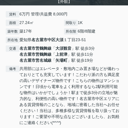
【外観】
6万円 管理/共益費 8,000円
賃料
27.24㎡
1K
面積
間取り
築17年
6階/8階建
築年数
所在階
愛知県
名古屋市中区
大須
１丁目23-51
所在地
名古屋市営鶴舞線
「
大須観音
」駅 徒歩3分
交通
名古屋市営鶴舞線
「
上前津
」駅 徒歩11分
名古屋市営名城線
「
矢場町
」駅 徒歩19分
共用部にはエレベータ・敷地内ごみ置き場などが備わっ
備考
ておりとても充実しています！こだわり派の方も満足度
の高いデザイナーズ物件です！こちらの物件はマンショ
ンです！日頃から電車をよく利用するなら2駅利用可能
な物件はいかがでしょうか！駅まで徒歩3分の立地が魅
力的な、利便性の高い物件です！名古屋市中区エリアに
ある賃貸情報のことなら、地域に密着した当社へお任せ
ください！当社は、多種多様な賃貸情報を取り扱ってお
ります！ご要望や不明な点などございましたら、お気軽
にご連絡ください(*^^*)