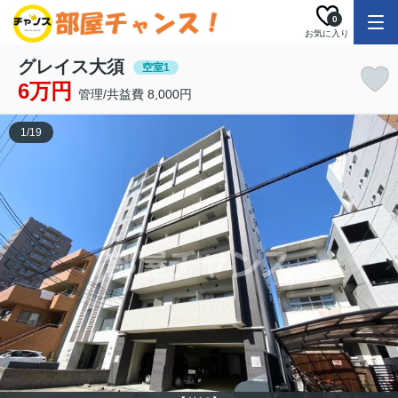
0
お気に入り
グレイス大須
空室1
6万円
管理/共益費 8,000円
1
/
19