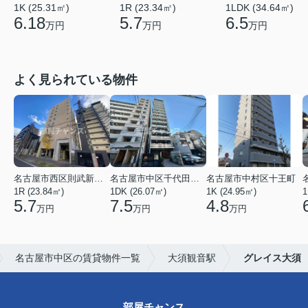
1K (25.31㎡)
1R (23.34㎡)
1LDK (34.64㎡)
6.18
5.7
6.5
万円
万円
万円
よく見られている物件
名古屋市西区則武新町３丁目
名古屋市中区千代田４丁目
名古屋市中村区十王町
1R (23.84㎡)
1DK (26.07㎡)
1K (24.95㎡)
1
5.7
7.5
4.8
万円
万円
万円
名古屋市中区の賃貸物件一覧
大須観音駅
グレイス大須
部屋チャンス