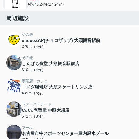
6階 / 8.24坪(27.24㎡)
周辺施設
その他
chocoZAP(チョコザップ) 大須観音駅前
276ｍ（4分）
その他
しんぱち食堂 大須観音駅前店
310ｍ（4分）
喫茶店・カフェ
コメダ珈琲店 大須スケートリンク店
439ｍ（6分）
ファーストフード
CoCo壱番屋 中区大須店
572ｍ（8分）
プール
名古屋市中スポーツセンター屋内温水プール