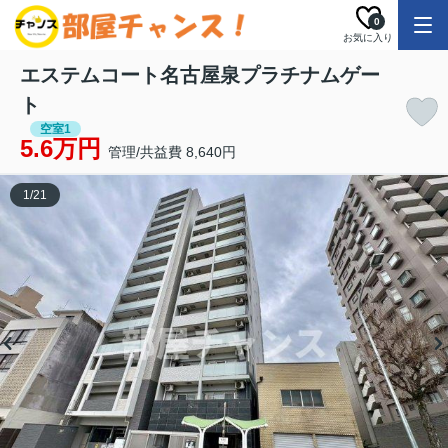
0
お気に入り
エステムコート名古屋泉プラチナムゲー
ト
空室1
5.6万円
管理/共益費 8,640円
1
/
21