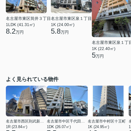
名古屋市東区筒井３丁目
名古屋市東区泉１丁目
1LDK (41.31㎡)
1K (24.00㎡)
8.2
5.8
万円
万円
名古屋市東区泉１丁
1K (22.40㎡)
5
万円
よく見られている物件
名古屋市西区則武新町３丁目
名古屋市中区千代田４丁目
名古屋市中村区十王町
1R (23.84㎡)
1DK (26.07㎡)
1K (24.95㎡)
1