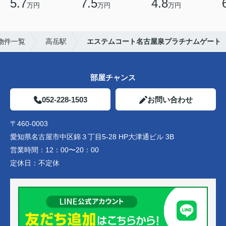
5.7
7.5
4.8
万円
万円
万円
物件一覧
高岳駅
エステムコート名古屋泉プラチナムゲート
部屋チャンス
052-228-1503
お問い合わせ
〒460-0003
愛知県名古屋市中区錦３丁目5-28 HP大津通ビル 3B
営業時間：
12：00〜20：00
定休日：
不定休