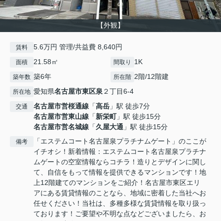
【外観】
5.6万円 管理/共益費 8,640円
賃料
21.58㎡
1K
面積
間取り
築6年
2階/12階建
築年数
所在階
愛知県
名古屋市東区
泉
２丁目6-4
所在地
名古屋市営桜通線
「
高岳
」駅 徒歩7分
交通
名古屋市営東山線
「
新栄町
」駅 徒歩15分
名古屋市営名城線
「
久屋大通
」駅 徒歩15分
「エステムコート名古屋泉プラチナムゲート」のここが
備考
イチオシ！新着情報：エステムコート名古屋泉プラチナ
ムゲートの空室情報ならコチラ！造りとデザインに関し
て、自信をもって情報を提供できるマンションです！地
上12階建てのマンションをご紹介！名古屋市東区エリ
アにある賃貸情報のことなら、地域に密着した当社へお
任せください！当社は、多種多様な賃貸情報を取り扱っ
ております！ご要望や不明な点などございましたら、お