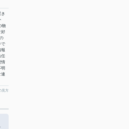
置き
外
の物
ご好
の
件で
情報
お任
貸情
不明
ご連
の見方
に