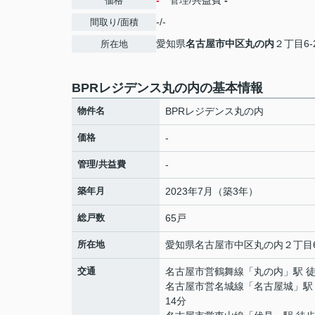
-
管理/共益費
-
価格
-/-
間取り/面積
愛知県
名古屋市中区
丸の内
２丁目6-
所在地
BPRレジデンス丸の内の基本情報
物件名
BPRレジデンス丸の内
価格
-
管理/共益費
-
築年月
2023年7月（築3年）
総戸数
65戸
所在地
愛知県
名古屋市中区
丸の内
２丁目6
交通
名古屋市営鶴舞線
「
丸の内
」駅 
名古屋市営名城線
「
名古屋城
」駅
14分