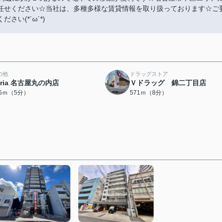
任せください☆当社は、多種多様な賃貸情報を取り扱っております☆ご
い(*´ω`*)
の他
ドラッグストア
eria 名古屋丸の内店
Ｖドラッグ 錦二丁目店
35ｍ（5分）
571ｍ（8分）