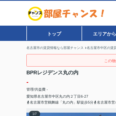
トップ
エリアか
名古屋市の賃貸情報なら部屋チャンス
名古屋市中区の賃
この物
BPRレジデンス丸の内
-
管理/共益費 -
愛知県
名古屋市中区
丸の内
２丁目6-27
名古屋市営鶴舞線「丸の内」駅徒歩5分
名古屋市営
1
/
7