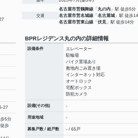
2023年7月(築3年)
築年
名古屋市営鶴舞線
「
丸の内
」駅 徒歩5分
名古屋市営名城線
「
名古屋城
」駅 徒歩1
交通
27
名古屋市営東山線
「
伏見
」駅 徒歩14分
BPRレジデンス丸の内の詳細情報
設備条件
エレベーター
駐輪場
バイク置場あり
敷地内ごみ置き場
インターネット対応
オートロック
宅配ボックス
防犯カメラ
設備(その他)
-
-27
用途地域
-
徒歩5分
 徒歩
募集戸数 / 総戸数
- / 65戸