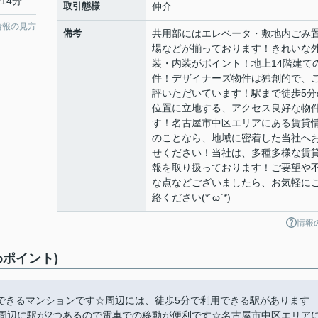
14分
取引態様
仲介
情報の見方
備考
共用部にはエレベータ・敷地内ごみ
場などが揃っております！きれいな
装・内装がポイント！地上14階建て
件！デザイナーズ物件は独創的で、
評いただいています！駅まで徒歩5分
位置に立地する、アクセス良好な物
す！名古屋市中区エリアにある賃貸
のことなら、地域に密着した当社へ
せください！当社は、多種多様な賃
報を取り扱っております！ご要望や
な点などございましたら、お気軽に
絡ください(*´ω`*)
情報
ポイント)
できるマンションです☆周辺には、徒歩5分で利用できる駅があります
☆周辺に駅が2つあるので電車での移動が便利です☆名古屋市中区エリア