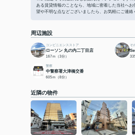
ある賃貸情報のことなら、地域に密着した当社へお
望や不明な点などございましたら、お気軽にご連絡くださ
周辺施設
コンビニエンスストア
そ
ローソン 丸の内二丁目店
S
167ｍ（3分）
3
警察
中警察署大津橋交番
605ｍ（8分）
近隣の物件