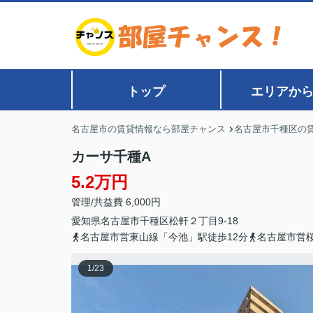
トップ
エリアか
名古屋市の賃貸情報なら部屋チャンス
名古屋市千種区の
カーサ千種A
5.2万円
管理/共益費 6,000円
愛知県
名古屋市千種区
松軒
２丁目9-18
名古屋市営東山線「今池」駅徒歩12分
名古屋市営桜
1
/
23