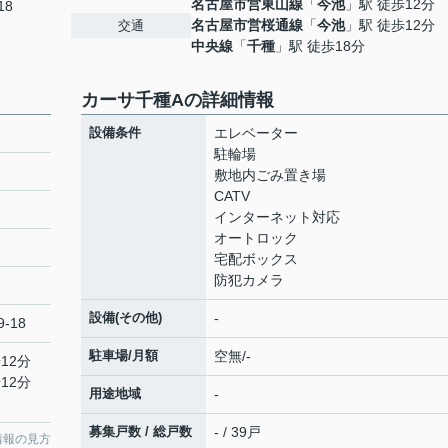
名古屋市営東山線
「
今池
」駅 徒歩12分
18
名古屋市営桜通線
「
今池
」駅 徒歩12分
交通
中央線
「
千種
」駅 徒歩18分
カーサ千種Aの詳細情報
設備条件
エレベーター
駐輪場
敷地内ごみ置き場
CATV
インターネット対応
オートロック
宅配ボックス
防犯カメラ
設備(その他)
-
-18
駐車場/月額
空無/-
12分
12分
用途地域
-
募集戸数 / 総戸数
- / 39戸
情報の見方