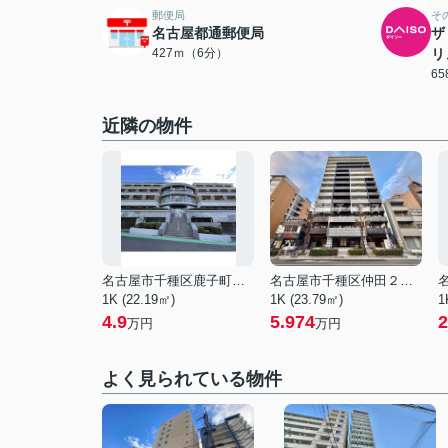
郵便局
そ
名古屋都通郵便局
ザ
427ｍ（6分）
リ
6
近隣の物件
名古屋市千種区鹿子町５丁目
名古屋市千種区仲田２丁目
1K (22.19㎡)
1K (23.79㎡)
1
4.9
5.974
2
万円
万円
よく見られている物件