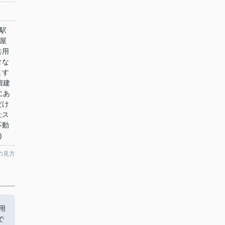
駅
屋
共用
タな
ます
階建
にあ
だけ
社ス
不動
)
の見方
用
で