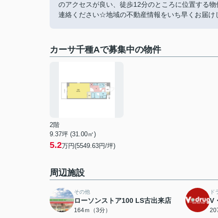
のアクセスが良い、徒歩12分のところに位置する
連絡ください☆地域の不動産情報をいち早くお届けしま
カーサ千種Aで募集中の物件
2階
9.37坪 (31.00㎡)
5.2
万円(5549.63円/坪)
周辺施設
その他
ド
ローソンストア100 LS古出来店
V
164ｍ（3分）
2