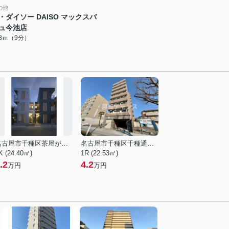
の他
・ダイソー DAISO マックスバ
ュ今池店
58ｍ（9分）
名古屋市千種区茶屋が坂１丁目
名古屋市千種区千種通５丁目
K (24.40㎡)
1R (22.53㎡)
.2
4.2
万円
万円