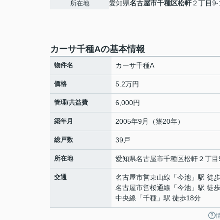
愛知県
名古屋市千種区
松軒
２丁目9-
所在地
カーサ千種Aの基本情報
物件名
カーサ千種A
価格
5.2万円
管理/共益費
6,000円
築年月
2005年9月（築20年）
総戸数
39戸
所在地
愛知県
名古屋市千種区
松軒
２丁目9
交通
名古屋市営東山線
「
今池
」駅 徒歩
名古屋市営桜通線
「
今池
」駅 徒歩
中央線
「
千種
」駅 徒歩18分