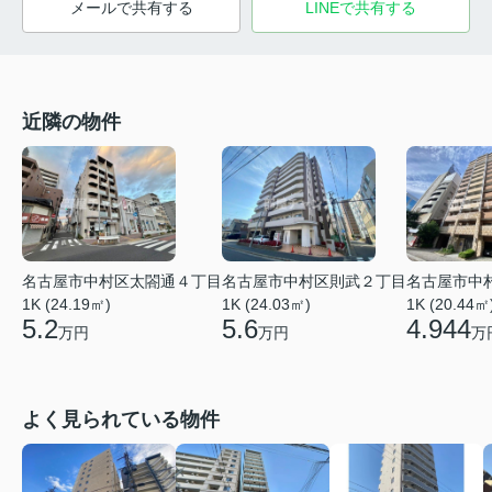
メールで共有する
LINEで共有する
近隣の物件
名古屋市中村区太閤通４丁目
名古屋市中村区則武２丁目
名古屋市中
1K (24.19㎡)
1K (24.03㎡)
1K (20.44㎡
5.2
5.6
4.944
万円
万円
万
よく見られている物件