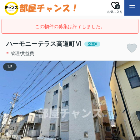
0
お気に入り
この物件の募集は終了しました。
ハーモニーテラス高道町Ⅵ
空室0
-
管理/共益費 -
1
/
5