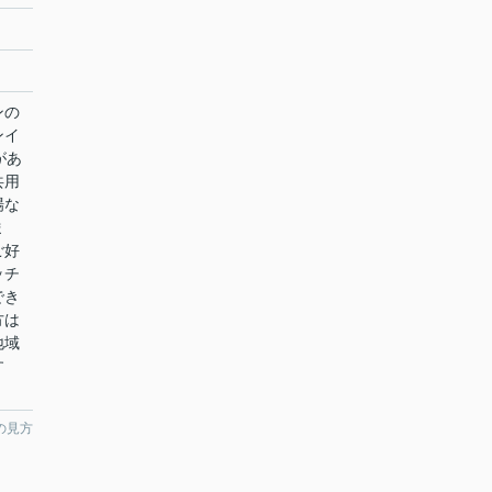
ンの
ンイ
があ
共用
場な
ま
ご好
ッチ
でき
方は
地域
す
の見方