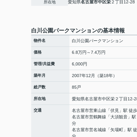
愛知県
名古屋市中区
栄
２丁目12-28
所在地
白川公園パークマンションの基本情報
物件名
白川公園パークマンション
価格
6.8万円～7.4万円
管理/共益費
6,000円
築年月
2007年12月（築18年）
総戸数
85戸
所在地
愛知県
名古屋市中区
栄
２丁目12-2
交通
名古屋市営東山線
「
伏見
」駅 徒歩
名古屋市営鶴舞線
「
大須観音
」駅
分
名古屋市営名城線
「
矢場町
」駅 徒
分