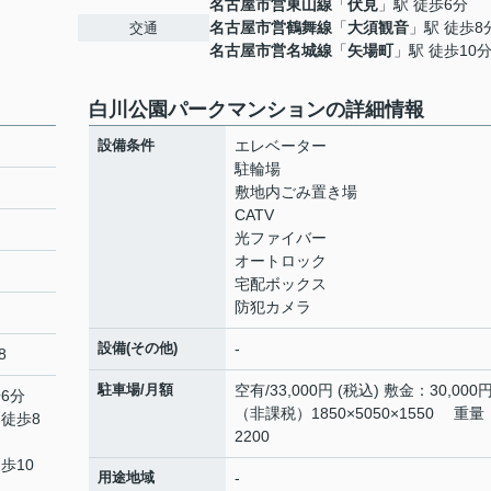
名古屋市営東山線
「
伏見
」駅 徒歩6分
名古屋市営鶴舞線
「
大須観音
」駅 徒歩8
交通
名古屋市営名城線
「
矢場町
」駅 徒歩10
白川公園パークマンションの詳細情報
設備条件
エレベーター
駐輪場
敷地内ごみ置き場
CATV
光ファイバー
オートロック
宅配ボックス
防犯カメラ
設備(その他)
-
8
駐車場/月額
空有/33,000円 (税込) 敷金：30,000
6分
（非課税）1850×5050×1550 重量
 徒歩8
2200
歩10
用途地域
-