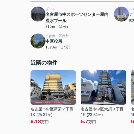
プール
シ
名古屋市中スポーツセンター屋内
テ
温水プール
8
815ｍ（11分）
市役所・区役所
中区役所
1328ｍ（17分）
近隣の物件
名古屋市中区新栄２丁目
名古屋市中区大須３丁目
1K (25.31㎡)
1R (23.34㎡)
1
6.18
5.7
6
万円
万円