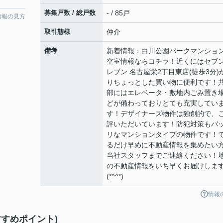
募集戸数 / 総戸数
- / 85戸
情報の見方
取引態様
仲介
備考
新着情報：白川公園パークマンショ
空室情報ならコチラ！近くにはセブ
レブン 名古屋栄2丁目東店(徒歩3分)
りちょっとした買い物に便利です！
部にはエレベータ・敷地内ごみ置き
どが備わっておりとても充実してい
す！デザイナーズ物件は独創的で、
評いただいています！防犯対策もバ
リなマンションタイプの物件です！
るだけ早めに不動産情報を集めたい
当社スタッフまでご連絡ください！
の不動産情報をいち早くお届けしま
(*^^*)
情報
すめポイント)