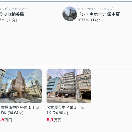
ョッピングセンター
ディスカウントショップ
ラッセ納谷橋
ドン・キホーテ 栄本店
28ｍ（11分）
1077ｍ（14分）
名古屋市中区松原１丁目
名古屋市中区栄１丁目
LDK (34.64㎡)
1K (24.90㎡)
.5
6.1
万円
万円