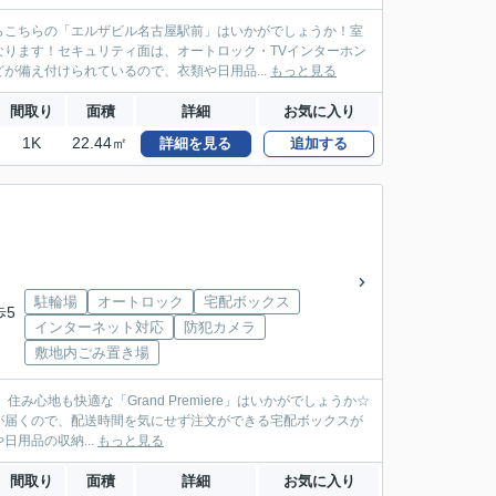
らこちらの「エルザビル名古屋駅前」はいかがでしょうか！室
ります！セキュリティ面は、オートロック・TVインターホン
が備え付けられているので、衣類や日用品...
もっと見る
間取り
面積
詳細
お気に入り
1K
22.44㎡
詳細を見る
追加する
駐輪場
オートロック
宅配ボックス
歩5
インターネット対応
防犯カメラ
敷地内ごみ置き場
住み心地も快適な「Grand Premiere」はいかがでしょうか☆
が届くので、配送時間を気にせず注文ができる宅配ボックスが
用品の収納...
もっと見る
間取り
面積
詳細
お気に入り