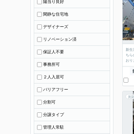
陽当り良好
閑静な住宅地
デザイナーズ
リノベーション済
新生
保証人不要
ちら
おり
事務所可
２人入居可
バリアフリー
賃貸
分割可
分譲タイプ
管理人常駐