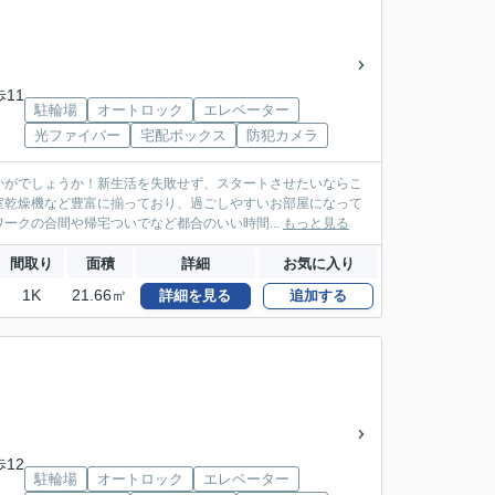
歩11
駐輪場
オートロック
エレベーター
光ファイバー
宅配ボックス
防犯カメラ
かがでしょうか！新生活を失敗せず、スタートさせたいならこ
室乾燥機など豊富に揃っており、過ごしやすいお部屋になって
ークの合間や帰宅ついでなど都合のいい時間...
もっと見る
間取り
面積
詳細
お気に入り
1K
21.66㎡
詳細を見る
追加する
歩12
駐輪場
オートロック
エレベーター