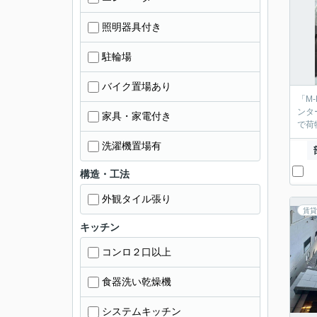
照明器具付き
駐輪場
バイク置場あり
「M
ンタ
家具・家電付き
で荷
洗濯機置場有
構造・工法
外観タイル張り
賃貸
キッチン
コンロ２口以上
食器洗い乾燥機
システムキッチン