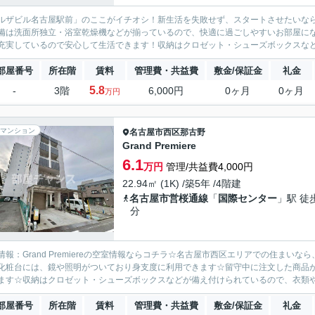
ルザビル名古屋駅前」のここがイチオシ！新生活を失敗せず、スタートさせたいな
備は洗面所独立・浴室乾燥機などが揃っているので、快適に過ごしやすいお部屋にな
充実しているので安心して生活できます！収納はクロゼット・シューズボックスなど
部屋番号
所在階
賃料
管理費・共益費
敷金/保証金
礼金
5.8
-
3階
6,000円
0ヶ月
0ヶ月
万円
マンション
名古屋市西区
那古野
Grand Premiere
6.1
万円
管理/共益費4,000円
22.94㎡ (1K) /築5年 /4階建
名古屋市営桜通線
「
国際センター
」駅 徒
分
情報：Grand Premiereの空室情報ならコチラ☆名古屋市西区エリアでの住まいなら、
化粧台には、鏡や照明がついており身支度に利用できます☆留守中に注文した商品
ます☆収納はクロゼット・シューズボックスなどが備え付けられているので、衣類や日
部屋番号
所在階
賃料
管理費・共益費
敷金/保証金
礼金