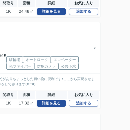
間取り
面積
詳細
お気に入り
1K
24.48㎡
詳細を見る
追加する
歩15
駐輪場
オートロック
エレベーター
光ファイバー
防犯カメラ
公共下水
分)がありちょっとした買い物に便利です♪ここから実現させま
して参ります(#^^#)
間取り
面積
詳細
お気に入り
1K
17.32㎡
詳細を見る
追加する