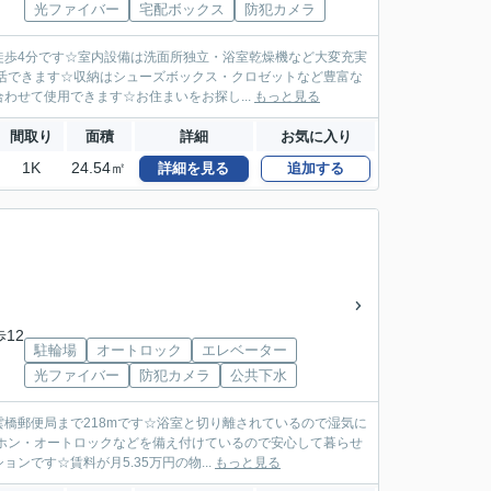
光ファイバー
宅配ボックス
防犯カメラ
徒歩4分です☆室内設備は洗面所独立・浴室乾燥機など大変充実
活できます☆収納はシューズボックス・クロゼットなど豊富な
せて使用できます☆お住まいをお探し...
もっと見る
間取り
面積
詳細
お気に入り
1K
24.54㎡
詳細を見る
追加する
歩12
駐輪場
オートロック
エレベーター
光ファイバー
防犯カメラ
公共下水
橋郵便局まで218mです☆浴室と切り離されているので湿気に
ホン・オートロックなどを備え付けているので安心して暮らせ
です☆賃料が月5.35万円の物...
もっと見る