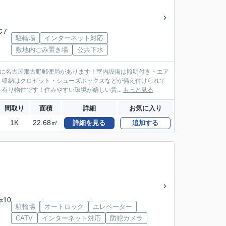
歩7
駐輪場
インターネット対応
敷地内ごみ置き場
公共下水
置に名古屋那古野郵便局があります！室内設備は照明付き・エア
！収納はクロゼット・シューズボックスなどが備え付けられて
有り物件です！住みやすい環境が嬉しい賃...
もっと見る
間取り
面積
詳細
お気に入り
1K
22.68㎡
詳細を見る
追加する
歩10
駐輪場
オートロック
エレベーター
CATV
インターネット対応
防犯カメラ