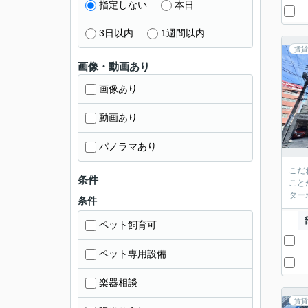
指定しない
本日
3日以内
1週間以内
賃貸
画像・動画あり
画像あり
動画あり
パノラマあり
こだ
条件
こと
ター
条件
ペット飼育可
ペット専用設備
楽器相談
賃貸