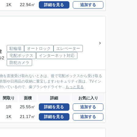
1K
22.94㎡
詳細を見る
追加する
駐輪場
オートロック
エレベーター
建
宅配ボックス
インターネット対応
歩2
防犯カメラ
荷物を直接受け取れないときは、後で宅配ボックスから受け取る
衣類や日用品の収納に重宝します♪セキュリティ面は、TVイン
いているので、歯ブラシやドライヤ...
もっと見る
間取り
面積
詳細
お気に入り
1R
25.55㎡
詳細を見る
追加する
1K
21.17㎡
詳細を見る
追加する