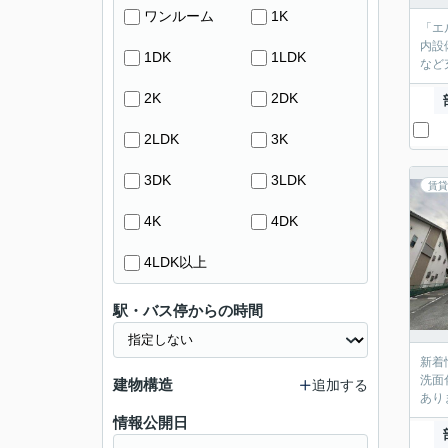
ワンルーム
1K
「エ
内設
1DK
1LDK
など
2K
2DK
2LDK
3K
3DK
3LDK
賃貸
4K
4DK
4LDK以上
駅・バス停からの時間
新着
洗面
建物構造
追加する
あり
情報公開日