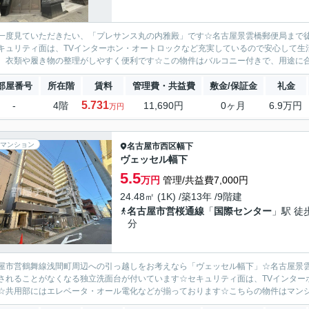
一度見ていただきたい、「プレサンス丸の内雅殿」です☆名古屋景雲橋郵便局まで
キュリティ面は、TVインターホン・オートロックなど充実しているので安心して生
、衣類や履き物の整理がしやすく便利です☆この物件はバルコニー付きで、用途に合わ
部屋番号
所在階
賃料
管理費・共益費
敷金/保証金
礼金
5.731
-
4階
11,690円
0ヶ月
6.9万円
万円
マンション
名古屋市西区
幅下
ヴェッセル幅下
5.5
万円
管理/共益費7,000円
24.48㎡ (1K) /築13年 /9階建
名古屋市営桜通線
「
国際センター
」駅 徒
分
屋市営鶴舞線浅間町周辺への引っ越しをお考えなら「ヴェッセル幅下」☆名古屋景雲
されることがなくなる独立洗面台が付いています☆セキュリティ面は、TVインター
☆共用部にはエレベータ・オール電化などが揃っております☆こちらの物件はマンション