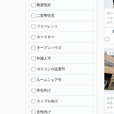
眺望良好
ぜひ
二世帯住宅
☆セ
ので
フリーレント
カードキー
オープンハウス
賃貸
外国人可
ガスコンロ設置可
ルームシェア可
学生向け
名古
カップル向け
悩ま
ます
女性向け