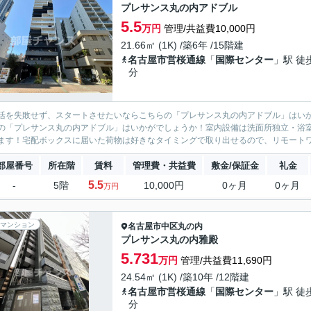
プレサンス丸の内アドブル
5.5
万円
管理/共益費10,000円
21.66㎡ (1K) /築6年 /15階建
名古屋市営桜通線
「
国際センター
」駅 徒
分
活を失敗せず、スタートさせたいならこちらの「プレサンス丸の内アドブル」はい
の「プレサンス丸の内アドブル」はいかがでしょうか！室内設備は洗面所独立・浴
ます！宅配ボックスに届いた荷物は好きなタイミングで取り出せるので、リモートワ
部屋番号
所在階
賃料
管理費・共益費
敷金/保証金
礼金
5.5
-
5階
10,000円
0ヶ月
0ヶ月
万円
マンション
名古屋市中区
丸の内
プレサンス丸の内雅殿
5.731
万円
管理/共益費11,690円
24.54㎡ (1K) /築10年 /12階建
名古屋市営桜通線
「
国際センター
」駅 徒
分