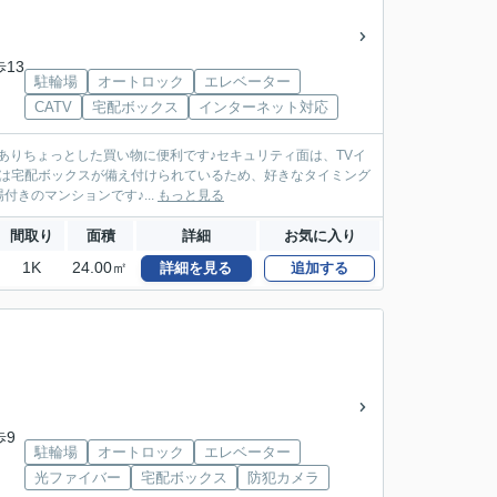
歩13
駐輪場
オートロック
エレベーター
CATV
宅配ボックス
インターネット対応
)がありちょっとした買い物に便利です♪セキュリティ面は、TVイ
には宅配ボックスが備え付けられているため、好きなタイミング
きのマンションです♪...
もっと見る
間取り
面積
詳細
お気に入り
1K
24.00㎡
詳細を見る
追加する
歩9
駐輪場
オートロック
エレベーター
光ファイバー
宅配ボックス
防犯カメラ