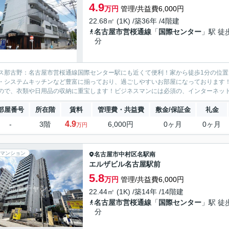
4.9
万円
管理/共益費6,000円
22.68㎡ (1K) /築36年 /4階建
名古屋市営桜通線
「
国際センター
」駅 徒
分
ス那古野：名古屋市営桜通線国際センター駅にも近くて便利！家から徒歩1分の位
・システムキッチンなど豊富に揃っており、過ごしやすいお部屋になっております
ので、衣類や日用品の収納に重宝します！ビジネスマンには必須の、インターネット
部屋番号
所在階
賃料
管理費・共益費
敷金/保証金
礼金
4.9
-
3階
6,000円
0ヶ月
0ヶ月
万円
マンション
名古屋市中村区
名駅南
エルザビル名古屋駅前
5.8
万円
管理/共益費6,000円
22.44㎡ (1K) /築14年 /14階建
名古屋市営桜通線
「
国際センター
」駅 徒
分