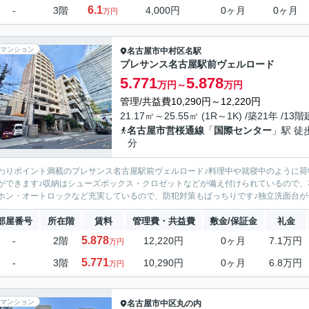
6.1
-
3階
4,000円
0ヶ月
0ヶ月
万円
マンション
名古屋市中村区
名駅
プレサンス名古屋駅前ヴェルロード
5.771
5.878
万円～
万円
管理/共益費10,290円～12,220円
21.17㎡～25.55㎡ (1R～1K) /築21年 /13階
名古屋市営桜通線
「
国際センター
」駅 徒
分
わりポイント満載のプレサンス名古屋駅前ヴェルロード♪料理中や就寝中のように
ができます♪収納はシューズボックス・クロゼットなどが備え付けられているので、
ホン・オートロックなど充実しているので、防犯対策もばっちりです♪独立洗面台が付
部屋番号
所在階
賃料
管理費・共益費
敷金/保証金
礼金
5.878
-
2階
12,220円
0ヶ月
7.1万円
万円
5.771
-
3階
10,290円
0ヶ月
6.8万円
万円
マンション
名古屋市中区
丸の内