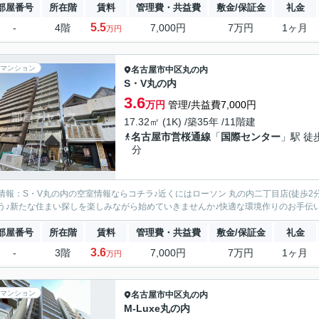
部屋番号
所在階
賃料
管理費・共益費
敷金/保証金
礼金
5.5
-
4階
7,000円
7万円
1ヶ月
万円
マンション
名古屋市中区
丸の内
S・V丸の内
3.6
万円
管理/共益費7,000円
17.32㎡ (1K) /築35年 /11階建
名古屋市営桜通線
「
国際センター
」駅 徒
分
情報：S・V丸の内の空室情報ならコチラ♪近くにはローソン 丸の内二丁目店(徒歩2
う♪新たな住まい探しを楽しみながら始めていきませんか♪快適な環境作りのお手伝いを
部屋番号
所在階
賃料
管理費・共益費
敷金/保証金
礼金
3.6
-
3階
7,000円
7万円
1ヶ月
万円
マンション
名古屋市中区
丸の内
M-Luxe丸の内