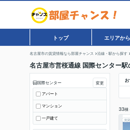
トップ
エリアか
名古屋市の賃貸情報なら部屋チャンス
沿線・駅から探す
名古屋市営桜通線 国際センター駅
お
国際センター
変更
アパート
マンション
33
棟
一戸建て
賃貸