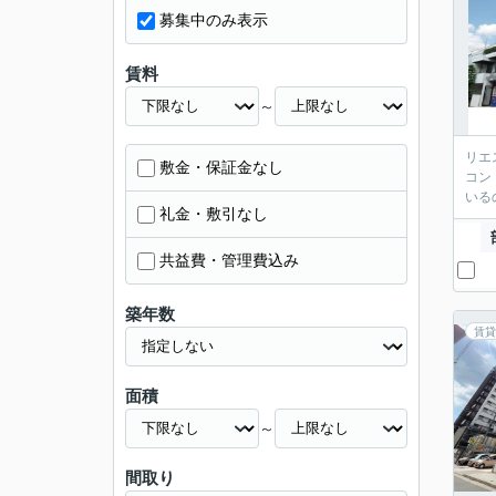
募集中のみ表示
賃料
～
リエ
敷金・保証金なし
コン
いる
礼金・敷引なし
共益費・管理費込み
築年数
賃貸
面積
～
間取り