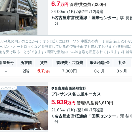
6.7
万円
管理/共益費7,000円
24.00㎡ (1K) /築2年 /12階建
名古屋市営桜通線
「
国際センター
」駅 徒
分
-Luxe丸の内」のここがイチオシ♪近くにはローソン 中区丸の内一丁目店(徒歩2分
ーホン・オートロックなどを設置しているので安全面でも優れております♪共用部
物を受け取ることができます♪清潔な敷地内ごみ置き場も用意されております♪駐輪場付
部屋番号
所在階
賃料
管理費・共益費
敷金/保証金
礼金
6.7
-
2階
7,000円
0ヶ月
0ヶ月
万円
マンション
名古屋市西区
那古野
プレサンス名古屋ルーカス
5.939
万円
管理/共益費6,610円
21.66㎡ (1K) /築1年 /15階建
名古屋市営桜通線
「
国際センター
」駅 徒
分