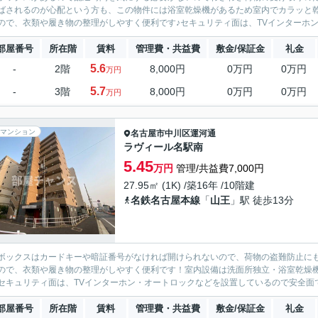
ばされるのが心配という方も、この物件には浴室乾燥機があるため室内でカラッと
ので、衣類や履き物の整理がしやすく便利です♪セキュリティ面は、TVインターホン
部屋番号
所在階
賃料
管理費・共益費
敷金/保証金
礼金
5.6
-
2階
8,000円
0万円
0万円
万円
5.7
-
3階
8,000円
0万円
0万円
万円
マンション
名古屋市中川区
運河通
ラヴィール名駅南
5.45
万円
管理/共益費7,000円
27.95㎡ (1K) /築16年 /10階建
名鉄名古屋本線
「
山王
」駅 徒歩13分
ボックスはカードキーや暗証番号がなければ開けられないので、荷物の盗難防止に
ので、衣類や履き物の整理がしやすく便利です！室内設備は洗面所独立・浴室乾燥
セキュリティ面は、TVインターホン・オートロックなどを設置しているので安全面で
部屋番号
所在階
賃料
管理費・共益費
敷金/保証金
礼金