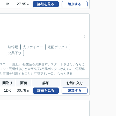
1K
27.95㎡
詳細を見る
追加する
駐輪場
光ファイバー
宅配ボックス
公共下水
スコート山王」♪新生活を失敗せず、スタートさせたいならこ
コン・照明付きなど大変充実♪宅配ボックスがあるので再配達
空間を利用することも可能です♪一口...
もっと見る
間取り
面積
詳細
お気に入り
1DK
30.78㎡
詳細を見る
追加する