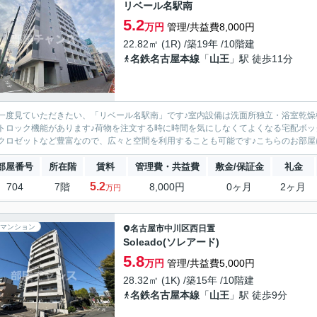
リベール名駅南
5.2
万円
管理/共益費8,000円
22.82㎡ (1R) /築19年 /10階建
名鉄名古屋本線
「
山王
」駅 徒歩11分
一度見ていただきたい、「リベール名駅南」です♪室内設備は洗面所独立・浴室乾燥
トロック機能があります♪荷物を注文する時に時間を気にしなくてよくなる宅配ボッ
クロゼットなど豊富なので、広々と空間を利用することも可能です♪こちらのお部屋に
部屋番号
所在階
賃料
管理費・共益費
敷金/保証金
礼金
5.2
704
7階
8,000円
0ヶ月
2ヶ月
万円
マンション
名古屋市中川区
西日置
Soleado(ソレアード)
5.8
万円
管理/共益費5,000円
28.32㎡ (1K) /築15年 /10階建
名鉄名古屋本線
「
山王
」駅 徒歩9分