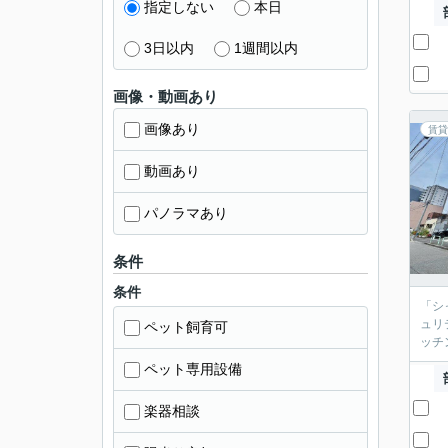
指定しない
本日
3日以内
1週間以内
画像・動画あり
画像あり
賃貸
動画あり
パノラマあり
条件
条件
「シ
ュリ
ペット飼育可
ッチ
ペット専用設備
楽器相談