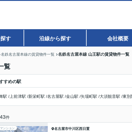
ら探す
沿線から探す
会社概要
名鉄名古屋本線 山王駅の賃貸物件一覧
名鉄名古屋本線の賃貸物件一覧
一覧
すすめの駅
舞駅
/
上前津駅
/
新栄町駅
/
名古屋駅
/
金山駅
/
矢場町駅
/
大須観音駅
/
東別
43
件
マンション
名古屋市中川区
西日置