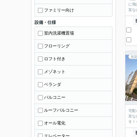
に飛
ファミリー向け
富な
設備・仕様
室内洗濯機置場
フローリング
賃貸
ロフト付き
メゾネット
ベランダ
バルコニー
ルーフバルコニー
宅配
富な
す！
オール電化
エレベーター