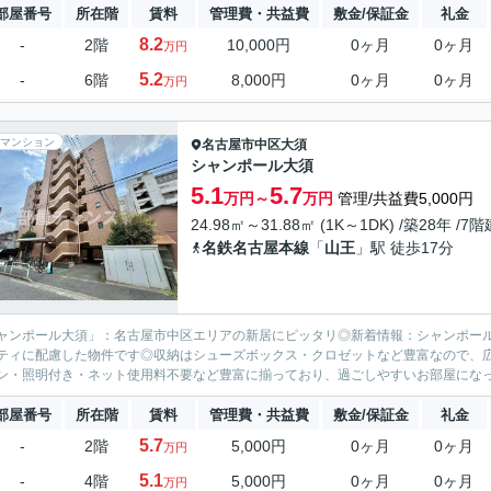
部屋番号
所在階
賃料
管理費・共益費
敷金/保証金
礼金
8.2
-
2階
10,000円
0ヶ月
0ヶ月
万円
5.2
-
6階
8,000円
0ヶ月
0ヶ月
万円
マンション
名古屋市中区
大須
シャンポール大須
5.1
5.7
万円～
万円
管理/共益費5,000円
24.98㎡～31.88㎡ (1K～1DK) /築28年 /7階
名鉄名古屋本線
「
山王
」駅 徒歩17分
ャンポール大須」：名古屋市中区エリアの新居にピッタリ◎新着情報：シャンポール
ティに配慮した物件です◎収納はシューズボックス・クロゼットなど豊富なので、
ン・照明付き・ネット使用料不要など豊富に揃っており、過ごしやすいお部屋になって
部屋番号
所在階
賃料
管理費・共益費
敷金/保証金
礼金
5.7
-
2階
5,000円
0ヶ月
0ヶ月
万円
5.1
-
4階
5,000円
0ヶ月
0ヶ月
万円