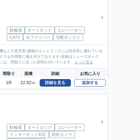
駐輪場
オートロック
エレベーター
CATV
光ファイバー
宅配ボックス
機など大変充実♪建物のエントランスには安全性に優れている
クスを共用部に備え付けております♪収納はシューズボック
は、間取りに合った照明が付いています...
もっと見る
間取り
面積
詳細
お気に入り
1R
22.82㎡
詳細を見る
追加する
駐輪場
オートロック
エレベーター
インターネット対応
防犯カメラ