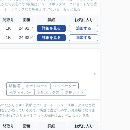
乾かせて安心です♪収納はシューズボックス・クロゼットなど豊
・オートロックなどを備え付けている...
もっと見る
間取り
面積
詳細
お気に入り
1K
24.91㎡
詳細を見る
追加する
1K
24.82㎡
詳細を見る
追加する
駐輪場
オートロック
エレベーター
光ファイバー
宅配ボックス
防犯カメラ
もつながります！収納はクロゼット・シューズボックスなど豊
機などが揃っているので、快適に過ごしやすいお部屋になりま
も優れております！こちらの物件はエレベ...
もっと見る
間取り
面積
詳細
お気に入り