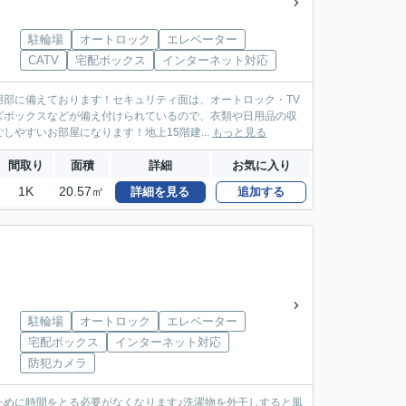
駐輪場
オートロック
エレベーター
CATV
宅配ボックス
インターネット対応
部に備えております！セキュリティ面は、オートロック・TV
ズボックスなどが備え付けられているので、衣類や日用品の収
やすいお部屋になります！地上15階建...
もっと見る
間取り
面積
詳細
お気に入り
1K
20.57㎡
詳細を見る
追加する
駐輪場
オートロック
エレベーター
宅配ボックス
インターネット対応
防犯カメラ
ために時間をとる必要がなくなります♪洗濯物を外干しすると風