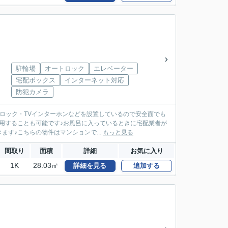
駐輪場
オートロック
エレベーター
宅配ボックス
インターネット対応
防犯カメラ
トロック・TVインターホンなどを設置しているので安全面でも
用することも可能です♪お風呂に入っているときに宅配業者が
す♪こちらの物件はマンションで...
もっと見る
間取り
面積
詳細
お気に入り
1K
28.03㎡
詳細を見る
追加する