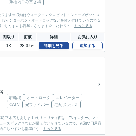
敷地内ごみ置き場
なります☆収納はウォークインクロゼット・シューズボックス
TVインターホン・オートロックなどを備え付けているので安
ごしやすいお部屋になります☆こだわりの...
もっと見る
間取り
面積
詳細
お気に入り
1K
28.32㎡
詳細を見る
追加する
1階
駐輪場
オートロック
エレベーター
CATV
光ファイバー
宅配ボックス
ギ薬局 正木店もあります♪セキュリティ面は、TVインターホン・
シューズボックスなどが備え付けられているので、衣類や日用品
ごしやすいお部屋にな...
もっと見る