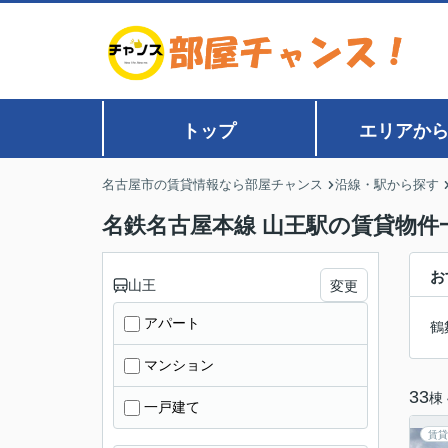
トップ
エリアか
名古屋市の賃貸情報なら部屋チャンス
沿線・駅から探す
名鉄名古屋本線 山王駅の賃貸物件
お
山王
変更
アパート
鶴
マンション
33
棟
一戸建て
賃貸