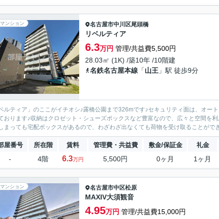
マンション
名古屋市中川区
尾頭橋
リベルティア
6.3
万円
管理/共益費5,500円
28.03㎡ (1K) /築10年 /10階建
名鉄名古屋本線
「
山王
」駅 徒歩9分
ベルティア」のここがイチオシ♪露橋公園まで326mです♪セキュリティ面は、オー
ております♪収納はクロゼット・シューズボックスなど豊富なので、広々と空間を利
しまっても宅配ボックスがあるので、わざわざ出なくても荷物を受け取ることができま
部屋番号
所在階
賃料
管理費・共益費
敷金/保証金
礼金
6.3
-
4階
5,500円
0ヶ月
1ヶ月
万円
マンション
名古屋市中区
松原
MAXIV大須観音
4.95
万円
管理/共益費15,000円