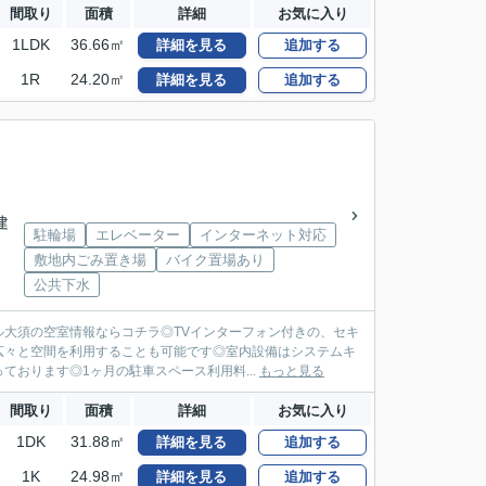
間取り
面積
詳細
お気に入り
1LDK
36.66㎡
詳細を見る
追加する
1R
24.20㎡
詳細を見る
追加する
建
駐輪場
エレベーター
インターネット対応
敷地内ごみ置き場
バイク置場あり
公共下水
大須の空室情報ならコチラ◎TVインターフォン付きの、セキ
広々と空間を利用することも可能です◎室内設備はシステムキ
おります◎1ヶ月の駐車スペース利用料...
もっと見る
間取り
面積
詳細
お気に入り
1DK
31.88㎡
詳細を見る
追加する
1K
24.98㎡
詳細を見る
追加する