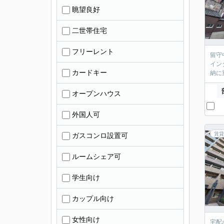
眺望良好
二世帯住宅
フリーレント
留守
イン
カードキー
納に
オープンハウス
外国人可
賃貸
ガスコンロ設置可
ルームシェア可
学生向け
カップル向け
女性向け
宅配