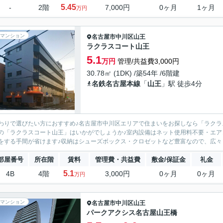
5.45
-
2階
7,000円
0ヶ月
1ヶ月
万円
マンション
名古屋市中川区
山王
ラクラスコート山王
5.1
万円
管理/共益費3,000円
30.78㎡ (1DK) /築54年 /6階建
名鉄名古屋本線
「
山王
」駅 徒歩4分
わりで選びたい方におすすめ♪名古屋市中川区エリアで住まいをお探しなら「ラクラ
の「ラクラスコート山王」はいかがでしょうか♪室内設備はネット使用料不要・エア
をする手間が省けます♪収納はシューズボックス・クロゼットなど豊富なので、広々と
部屋番号
所在階
賃料
管理費・共益費
敷金/保証金
礼金
5.1
4B
4階
3,000円
0ヶ月
0ヶ月
万円
マンション
名古屋市中川区
山王
パークアクシス名古屋山王橋