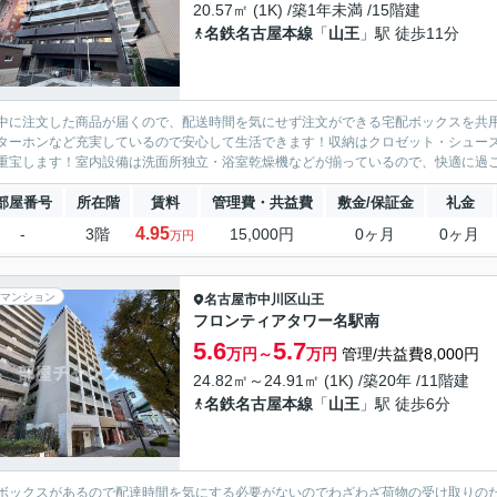
20.57㎡ (1K) /築1年未満 /15階建
名鉄名古屋本線
「
山王
」駅 徒歩11分
中に注文した商品が届くので、配送時間を気にせず注文ができる宅配ボックスを共用
ターホンなど充実しているので安心して生活できます！収納はクロゼット・シュー
重宝します！室内設備は洗面所独立・浴室乾燥機などが揃っているので、快適に過ごし
部屋番号
所在階
賃料
管理費・共益費
敷金/保証金
礼金
4.95
-
3階
15,000円
0ヶ月
0ヶ月
万円
マンション
名古屋市中川区
山王
フロンティアタワー名駅南
5.6
5.7
万円～
万円
管理/共益費8,000円
24.82㎡～24.91㎡ (1K) /築20年 /11階建
名鉄名古屋本線
「
山王
」駅 徒歩6分
ボックスがあるので配達時間を気にする必要がないのでわざわざ荷物の受け取りの