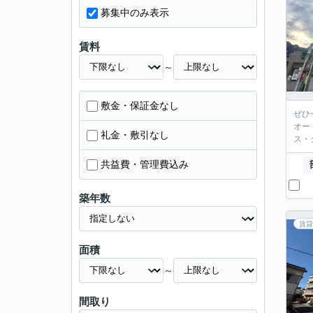
募集中のみ表示
賃料
～
敷金・保証金なし
ぜひ
オー
礼金・敷引なし
ス・
共益費・管理費込み
築年数
賃貸
面積
～
間取り