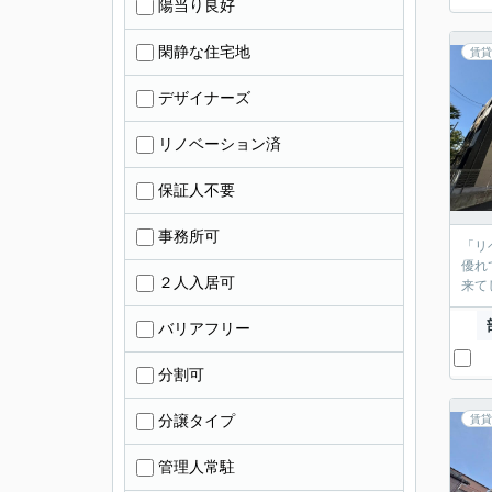
陽当り良好
閑静な住宅地
賃貸
デザイナーズ
リノベーション済
保証人不要
事務所可
「リ
優れ
２人入居可
来て
バリアフリー
分割可
分譲タイプ
賃貸
管理人常駐