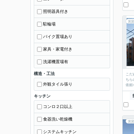
照明器具付き
賃貸
駐輪場
バイク置場あり
家具・家電付き
洗濯機置場有
構造・工法
こだ
ちら
外観タイル張り
依頼
キッチン
コンロ２口以上
食器洗い乾燥機
賃貸
システムキッチン