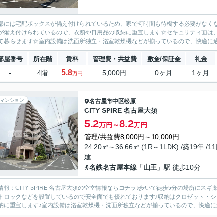
部には宅配ボックスが備え付けられているため、家で何時間も待機する必要がなく
が備え付けられているので、衣類や日用品の収納に重宝します☆セキュリティ面は、
て暮らせます☆室内設備は洗面所独立・浴室乾燥機などが揃っているので、快適に過
部屋番号
所在階
賃料
管理費・共益費
敷金/保証金
礼金
5.8
-
4階
5,000円
0ヶ月
1ヶ月
万円
マンション
名古屋市中区
松原
CITY SPIRE 名古屋大須
5.2
8.2
万円～
万円
管理/共益費8,000円～10,000円
24.20㎡～36.66㎡ (1R～1LDK) /築19年 /1
建
名鉄名古屋本線
「
山王
」駅 徒歩10分
情報：CITY SPIRE 名古屋大須の空室情報ならコチラ♪歩いて徒歩5分の場所にス
トロックなどを設置しているので安全面でも優れております♪収納はクロゼット・
納に重宝します♪室内設備は浴室乾燥機・洗面所独立などが揃っているので、快適に過