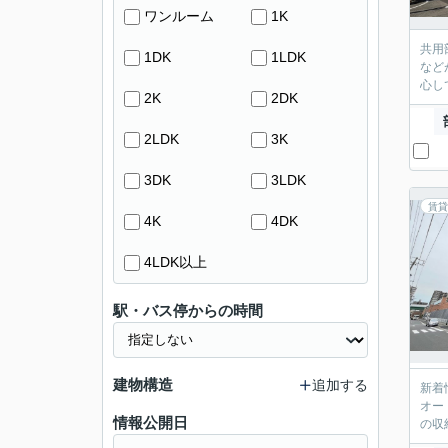
ワンルーム
1K
共用
1DK
1LDK
など
心し
2K
2DK
2LDK
3K
3DK
3LDK
賃貸
4K
4DK
4LDK以上
駅・バス停からの時間
建物構造
追加する
新着
オー
情報公開日
の収