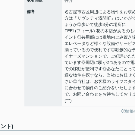
取引態様
仲介
備考
名古屋市西区周辺にある物件をお求
方は「リヴシティ浅間町」はいかが
ょうか◎歩いて徒歩3分の場所に
FEEL(フィール) 花の木店があるのも
イント◎共用部には敷地内ごみ置き
エレベータなど様々な設備やサービ
揃っているので便利です◎独創的な
イナーズマンションで、ご好評いた
ています◎周辺に駅が2つあるので電
での移動が便利です◎あなたにとっ
適な物件を探すなら、当社にお任せ
さい◎当社は、お客様のライフスタ
に合わせて物件のご紹介をいたしま
で、お問い合わせをお待ちしており
(^^)
情報
ント)