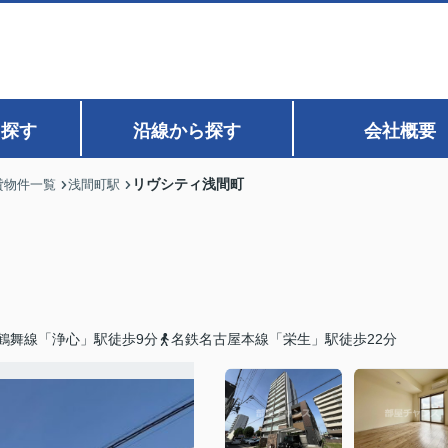
ら探す
沿線から探す
会社概要
リヴシティ浅間町
貸物件一覧
浅間町駅
鶴舞線「浄心」駅徒歩9分
名鉄名古屋本線「栄生」駅徒歩22分