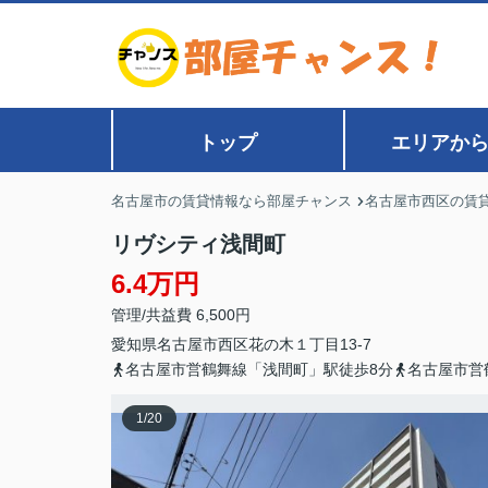
トップ
エリアか
名古屋市の賃貸情報なら部屋チャンス
名古屋市西区の賃
リヴシティ浅間町
6.4万円
管理/共益費 6,500円
愛知県
名古屋市西区
花の木
１丁目13-7
名古屋市営鶴舞線「浅間町」駅徒歩8分
名古屋市営
1
/
20