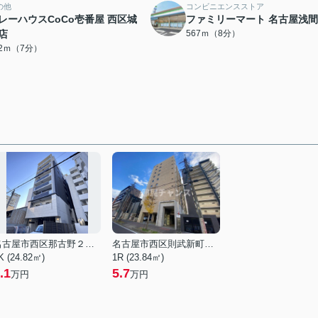
の他
コンビニエンスストア
レーハウスCoCo壱番屋 西区城
ファミリーマート 名古屋浅
店
567ｍ（8分）
32ｍ（7分）
名古屋市西区那古野２丁目
名古屋市西区則武新町３丁目
K (24.82㎡)
1R (23.84㎡)
.1
5.7
万円
万円