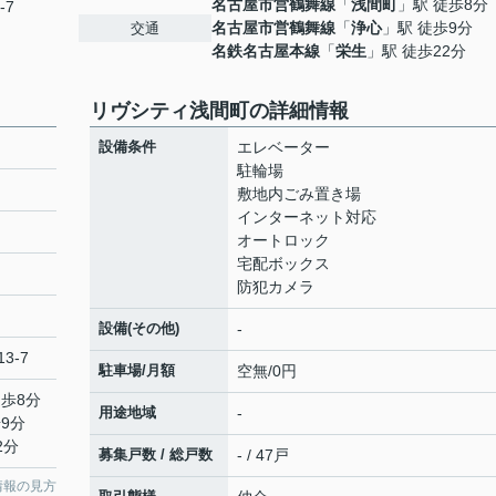
名古屋市営鶴舞線
「
浅間町
」駅 徒歩8分
-7
名古屋市営鶴舞線
「
浄心
」駅 徒歩9分
交通
名鉄名古屋本線
「
栄生
」駅 徒歩22分
リヴシティ浅間町の詳細情報
設備条件
エレベーター
駐輪場
敷地内ごみ置き場
インターネット対応
オートロック
宅配ボックス
防犯カメラ
設備(その他)
-
3-7
駐車場/月額
空無/0円
徒歩8分
用途地域
-
9分
2分
募集戸数 / 総戸数
- / 47戸
情報の見方