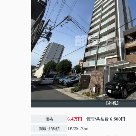
【外観】
6.4万円
管理/共益費
6,500円
価格
1K/29.70㎡
間取り/面積