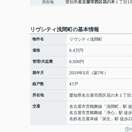
愛知県
名古屋市西区
花の木
１丁目13
所在地
リヴシティ浅間町の基本情報
物件名
リヴシティ浅間町
価格
6.4万円
管理/共益費
6,500円
築年月
2019年5月（築7年）
総戸数
47戸
所在地
愛知県
名古屋市西区
花の木
１丁目1
交通
名古屋市営鶴舞線
「
浅間町
」駅 
名古屋市営鶴舞線
「
浄心
」駅 徒歩
名鉄名古屋本線
「
栄生
」駅 徒歩2