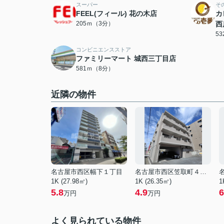
スーパー
そ
FEEL(フィール) 花の木店
カ
205ｍ（3分）
西
5
コンビニエンスストア
ファミリーマート 城西三丁目店
581ｍ（8分）
近隣の物件
名古屋市西区幅下１丁目
名古屋市西区笠取町４丁目
1K (27.98㎡)
1K (26.35㎡)
1
5.8
4.9
6
万円
万円
よく見られている物件