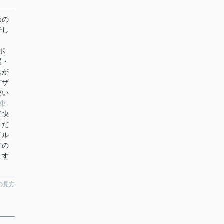
めの
でし
ポ
場・
スが
デザ
だい
車
て快
くだ
イル
すの
ます
の見方