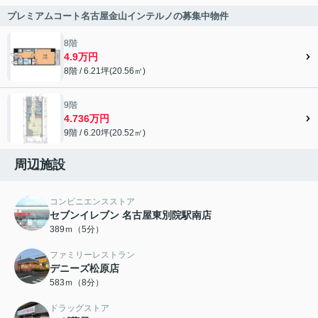
プレミアムコート名古屋金山インテルノの募集中物件
8階
4.9万円
8階 / 6.21坪(20.56㎡)
9階
4.736万円
9階 / 6.20坪(20.52㎡)
周辺施設
コンビニエンスストア
セブンイレブン 名古屋東別院駅南店
389ｍ（5分）
ファミリーレストラン
デニーズ松原店
583ｍ（8分）
ドラッグストア