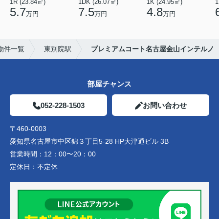
1R (23.84㎡)
1DK (26.07㎡)
1K (24.95㎡)
1
5.7
7.5
4.8
万円
万円
万円
物件一覧
東別院駅
プレミアムコート名古屋金山インテルノ
部屋チャンス
052-228-1503
お問い合わせ
〒460-0003
愛知県名古屋市中区錦３丁目5-28 HP大津通ビル 3B
営業時間：
12：00〜20：00
定休日：
不定休