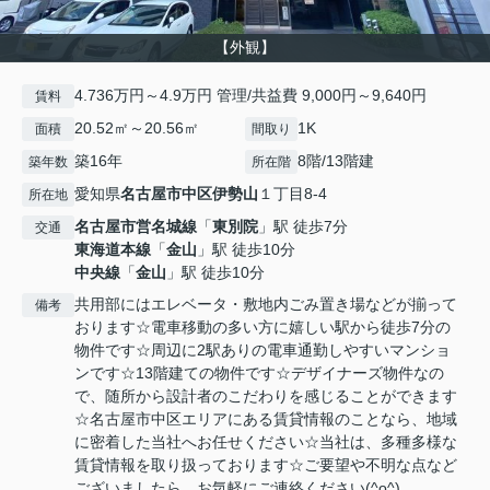
【外観】
4.736万円～4.9万円 管理/共益費 9,000円～9,640円
賃料
20.52㎡～20.56㎡
1K
面積
間取り
築16年
8階/13階建
築年数
所在階
愛知県
名古屋市中区
伊勢山
１丁目8-4
所在地
名古屋市営名城線
「
東別院
」駅 徒歩7分
交通
東海道本線
「
金山
」駅 徒歩10分
中央線
「
金山
」駅 徒歩10分
共用部にはエレベータ・敷地内ごみ置き場などが揃って
備考
おります☆電車移動の多い方に嬉しい駅から徒歩7分の
物件です☆周辺に2駅ありの電車通勤しやすいマンショ
ンです☆13階建ての物件です☆デザイナーズ物件なの
で、随所から設計者のこだわりを感じることができます
☆名古屋市中区エリアにある賃貸情報のことなら、地域
に密着した当社へお任せください☆当社は、多種多様な
賃貸情報を取り扱っております☆ご要望や不明な点など
ございましたら、お気軽にご連絡ください(^o^)