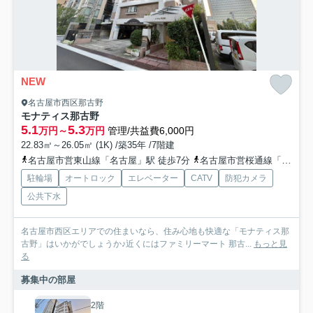
NEW
名古屋市西区那古野
モナティス那古野
5.1
5.3
万円～
万円
管理/共益費6,000円
22.83㎡～26.05㎡ (1K) /築35年 /7階建
名古屋市営東山線「名古屋」駅 徒歩7分
名古屋市営桜通線「名古屋」駅 徒歩7分
駐輪場
オートロック
エレベーター
CATV
防犯カメラ
公共下水
名古屋市西区エリアでの住まいなら、住み心地も快適な「モナティス那
古野」はいかがでしょうか♪近くにはファミリーマート 那古...
もっと見
る
募集中の部屋
2階