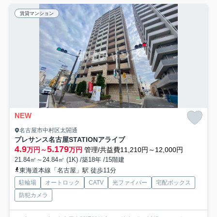
賃貸マンション
NEW
名古屋市中村区太閤通
プレサンス名古屋STATIONアライブ
4.9
5.179
万円～
万円
管理/共益費11,210円～12,000円
21.84㎡～24.84㎡ (1K) /築18年 /15階建
東海道本線「名古屋」駅 徒歩11分
駐輪場
オートロック
CATV
光ファイバー
宅配ボックス
防犯カメラ