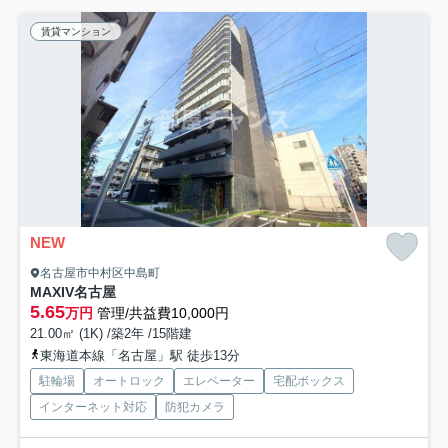
賃貸マンション
NEW
名古屋市中村区中島町
MAXIV名古屋
5.65
万円
管理/共益費10,000円
21.00㎡ (1K) /築2年 /15階建
東海道本線「名古屋」駅 徒歩13分
駐輪場
オートロック
エレベーター
宅配ボックス
インターネット対応
防犯カメラ