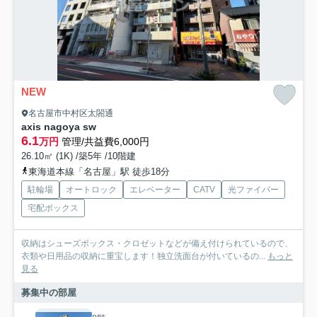
NEW
名古屋市中村区太閤通
axis nagoya sw
6.1
万円
管理/共益費6,000円
26.10㎡ (1K) /築5年 /10階建
東海道本線「名古屋」駅 徒歩18分
駐輪場
オートロック
エレベーター
CATV
光ファイバー
宅配ボックス
収納はシューズボックス・クロゼットなどが備え付けられているので、
衣類や日用品の収納に重宝します！独立洗面台が付いているの...
もっと
見る
募集中の部屋