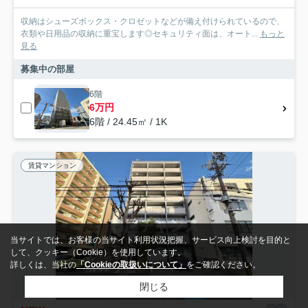
収納はシューズボックス・クロゼットなどが備え付けられているので、
衣類や日用品の収納に重宝します◎セキュリティ面は、オート...
もっと
見る
募集中の部屋
6階
6万円
6階 / 24.45㎡ / 1K
賃貸マンション
当サイトでは、お客様の当サイト利用状況把握、サービス向上検討を目的と
して、クッキー（Cookie）を使用しています。
詳しくは、当社の
「Cookieの取扱いについて」
をご確認ください。
閉じる