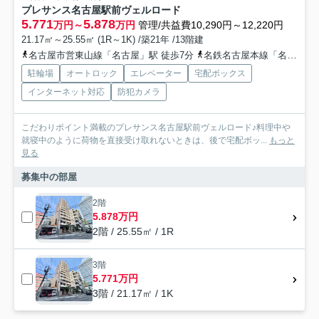
プレサンス名古屋駅前ヴェルロード
5.771
5.878
万円～
万円
管理/共益費10,290円～12,220円
21.17㎡～25.55㎡ (1R～1K) /築21年 /13階建
名古屋市営東山線「名古屋」駅 徒歩7分
名鉄名古屋本線「名鉄名古屋」駅 徒歩9分
駐輪場
オートロック
エレベーター
宅配ボックス
インターネット対応
防犯カメラ
こだわりポイント満載のプレサンス名古屋駅前ヴェルロード♪料理中や
就寝中のように荷物を直接受け取れないときは、後で宅配ボッ...
もっと
見る
募集中の部屋
2階
5.878万円
2階 / 25.55㎡ / 1R
3階
5.771万円
3階 / 21.17㎡ / 1K