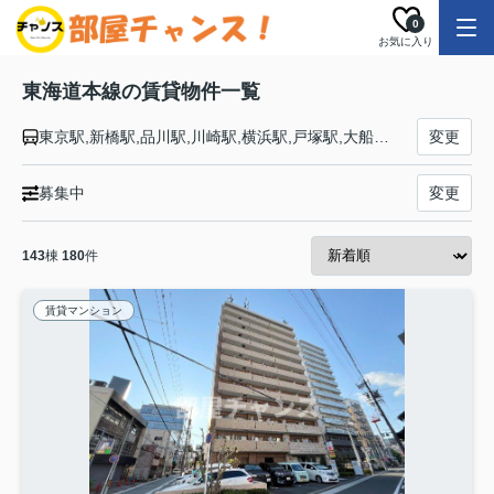
0
お気に入り
東海道本線の賃貸物件一覧
東京駅,新橋駅,品川駅,川崎駅,横浜駅,戸塚駅,大船駅,藤沢駅,辻堂駅,茅ケ崎駅,平塚駅,大磯駅,二宮駅,国府津駅,鴨宮駅,小田原駅,早川駅,根府川駅,真鶴駅,湯河原駅,熱海駅,函南駅,三島駅,沼津駅,片浜駅,原駅,東田子の浦駅,吉原駅,富士駅,富士川駅,新蒲原駅,蒲原駅,由比駅,興津駅,清水駅,草薙駅,東静岡駅,静岡駅,安倍川駅,用宗駅,焼津駅,西焼津駅,藤枝駅,六合駅,島田駅,金谷駅,菊川駅,掛川駅,愛野駅,袋井駅,御厨駅,磐田駅,豊田町駅,天竜川駅,浜松駅,高塚駅,舞阪駅,弁天島駅,新居町駅,鷲津駅,新所原駅,二川駅,豊橋駅,西小坂井駅,愛知御津駅,三河大塚駅,三河三谷駅,蒲郡駅,三河塩津駅,三ケ根駅,幸田駅,相見駅,岡崎駅,西岡崎駅,安城駅,三河安城駅,東刈谷駅,野田新町駅,刈谷駅,逢妻駅,大府駅,共和駅,南大高駅,大高駅,笠寺駅,熱田駅,金山駅,尾頭橋駅,名古屋駅,枇杷島駅,清洲駅,稲沢駅,尾張一宮駅,木曽川駅,岐阜駅,西岐阜駅,穂積駅,大垣駅,荒尾駅,美濃赤坂駅,垂井駅,関ケ原駅,柏原駅,近江長岡駅,醒ケ井駅,米原駅,彦根駅,南彦根駅,河瀬駅,稲枝駅,能登川駅,安土駅,近江八幡駅,篠原駅,野洲駅,守山駅,栗東駅,草津駅,南草津駅,瀬田駅,石山駅,膳所駅,大津駅,山科駅,京都駅,西大路駅,桂川駅,向日町駅,長岡京駅,山崎駅,島本駅,高槻駅,摂津富田駅,ＪＲ総持寺駅,茨木駅,千里丘駅,岸辺駅,吹田駅,東淀川駅,新大阪駅,大阪駅,塚本駅,尼崎駅,立花駅,甲子園口駅,西宮駅,さくら夙川駅,芦屋駅,甲南山手駅,摂津本山駅,住吉駅,六甲道駅,摩耶駅,灘駅,三ノ宮駅,元町駅,神戸駅
変更
募集中
変更
143
棟
180
件
賃貸マンション