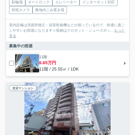
駐輪場
オートロック
エレベーター
インターネット対応
防犯カメラ
敷地内ごみ置き場
室内設備は洗面所独立・浴室乾燥機などが揃っているので、快適に過ご
しやすいお部屋になります☆収納はクロゼット・シューズボッ...
もっと
見る
募集中の部屋
11階
6.65万円
11階 / 25.55㎡ / 1DK
賃貸マンション