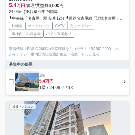
5.4
万円
管理/共益費6,000円
24.08㎡ (1K) /築26年 /4階建
中央線「名古屋」駅 徒歩12分
近鉄名古屋線「近鉄名古屋」駅 徒歩14分
駐輪場
オートロック
CATV
光ファイバー
敷地内ごみ置き場
バイク置場あり
新着情報：BASIC 2000の空室情報ならコチラ！「BASIC 2000」のここ
がイチオシ！室内設備は洗面所独立・浴室...
もっと見る
募集中の部屋
1階
5.4万円
1階 / 24.08㎡ / 1K
賃貸マンション