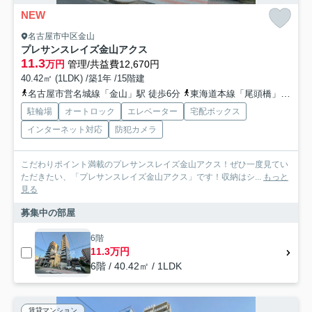
NEW
名古屋市中区金山
プレサンスレイズ金山アクス
11.3
万円
管理/共益費12,670円
40.42㎡ (1LDK) /築1年 /15階建
名古屋市営名城線「金山」駅 徒歩6分
東海道本線「尾頭橋」駅 徒歩19分
駐輪場
オートロック
エレベーター
宅配ボックス
インターネット対応
防犯カメラ
こだわりポイント満載のプレサンスレイズ金山アクス！ぜひ一度見てい
ただきたい、「プレサンスレイズ金山アクス」です！収納はシ...
もっと
見る
募集中の部屋
6階
11.3万円
6階 / 40.42㎡ / 1LDK
賃貸マンション