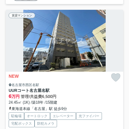
賃貸マンション
NEW
名古屋市西区名駅
UURコート名古屋名駅
6
万円
管理/共益費6,500円
24.45㎡ (1K) /築18年 /15階建
東海道本線「名古屋」駅 徒歩9分
駐輪場
オートロック
エレベーター
光ファイバー
宅配ボックス
防犯カメラ