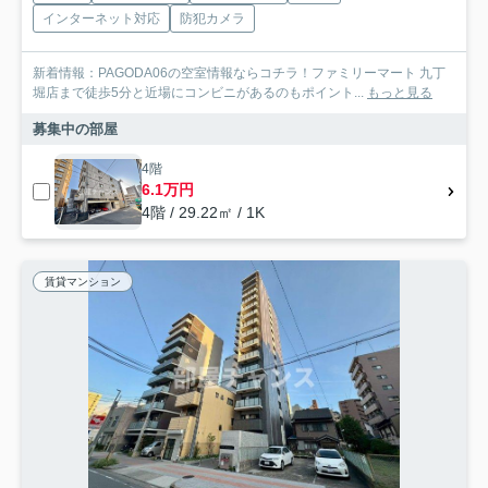
インターネット対応
防犯カメラ
新着情報：PAGODA06の空室情報ならコチラ！ファミリーマート 九丁
堀店まで徒歩5分と近場にコンビニがあるのもポイント...
もっと見る
募集中の部屋
4階
6.1万円
4階 / 29.22㎡ / 1K
賃貸マンション