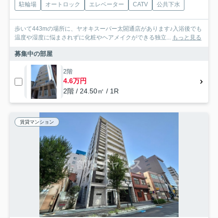
駐輪場
オートロック
エレベーター
CATV
公共下水
歩いて443mの場所に、ヤオキスーパー太閤通店があります♪入浴後でも
温度や湿度に悩まされずに化粧やヘアメイクができる独立...
もっと見る
募集中の部屋
2階
4.6万円
2階 / 24.50㎡ / 1R
賃貸マンション