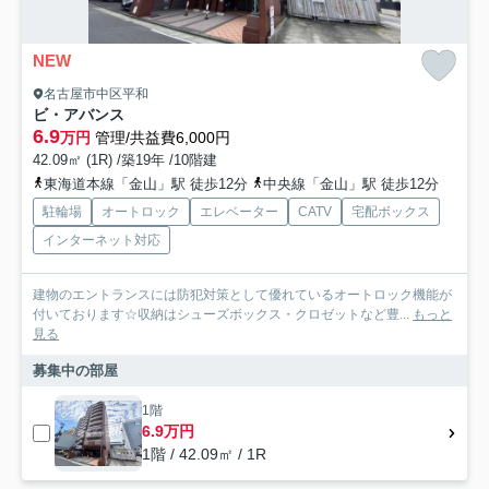
NEW
名古屋市中区平和
ビ・アバンス
6.9
万円
管理/共益費6,000円
42.09㎡ (1R) /築19年 /10階建
東海道本線「金山」駅 徒歩12分
中央線「金山」駅 徒歩12分
駐輪場
オートロック
エレベーター
CATV
宅配ボックス
インターネット対応
建物のエントランスには防犯対策として優れているオートロック機能が
付いております☆収納はシューズボックス・クロゼットなど豊...
もっと
見る
募集中の部屋
1階
6.9万円
1階 / 42.09㎡ / 1R