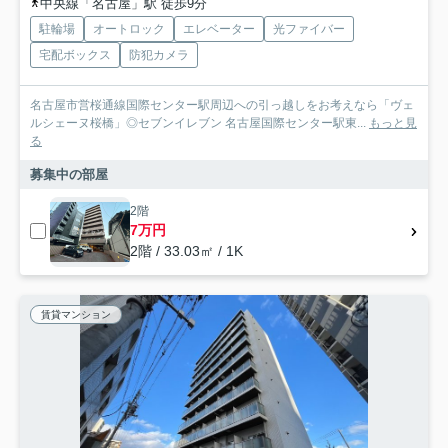
中央線「名古屋」駅 徒歩9分
駐輪場
オートロック
エレベーター
光ファイバー
宅配ボックス
防犯カメラ
名古屋市営桜通線国際センター駅周辺への引っ越しをお考えなら「ヴェ
ルシェーヌ桜橋」◎セブンイレブン 名古屋国際センター駅東...
もっと見
る
募集中の部屋
2階
7万円
2階 / 33.03㎡ / 1K
賃貸マンション