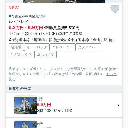
NEW
名古屋市中川区尾頭橋
ル・ソレイユ
6.3
6.9
万円～
万円
管理/共益費5,500円
30.25㎡～33.07㎡ (1K～1DK) /築8年 /10階建
東海道本線「尾頭橋」駅 徒歩4分
東海道本線「金山」駅 徒歩20分
駐輪場
オートロック
エレベーター
光ファイバー
宅配ボックス
防犯カメラ
収納はシューズボックス・クロゼットなど豊富なので、衣類や履き物の
整理がしやすく便利です♪室内設備は浴室乾燥機・洗面所独立...
もっと
見る
募集中の部屋
3階
6.9万円
3階 / 33.07㎡ / 1DK
6階