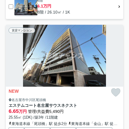
8階
6.1万円
8階 / 26.10㎡ / 1K
賃貸マンション
NEW
名古屋市中川区尾頭橋
エステムコート名古屋サウスネクスト
6.65
万円
管理/共益費5,490円
25.55㎡ (1DK) /築3年 /11階建
東海道本線「尾頭橋」駅 徒歩2分
東海道本線「金山」駅 徒歩16分