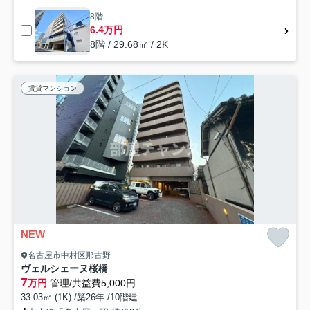
8階
6.4万円
8階 / 29.68㎡ / 2K
賃貸マンション
NEW
名古屋市中村区那古野
ヴェルシェーヌ桜橋
7
万円
管理/共益費5,000円
33.03㎡ (1K) /築26年 /10階建