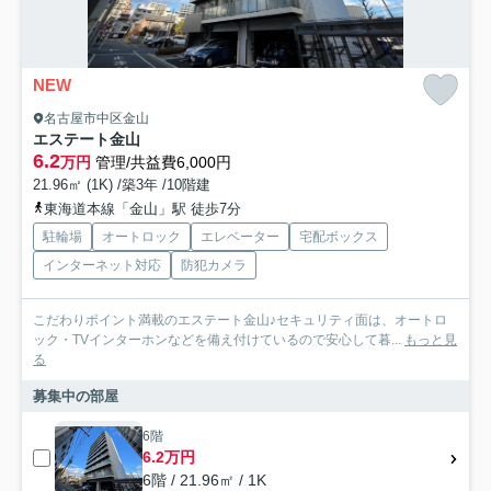
NEW
名古屋市中区金山
エステート金山
6.2
万円
管理/共益費6,000円
21.96㎡ (1K) /築3年 /10階建
東海道本線「金山」駅 徒歩7分
駐輪場
オートロック
エレベーター
宅配ボックス
インターネット対応
防犯カメラ
こだわりポイント満載のエステート金山♪セキュリティ面は、オートロ
ック・TVインターホンなどを備え付けているので安心して暮...
もっと見
る
募集中の部屋
6階
6.2万円
6階 / 21.96㎡ / 1K