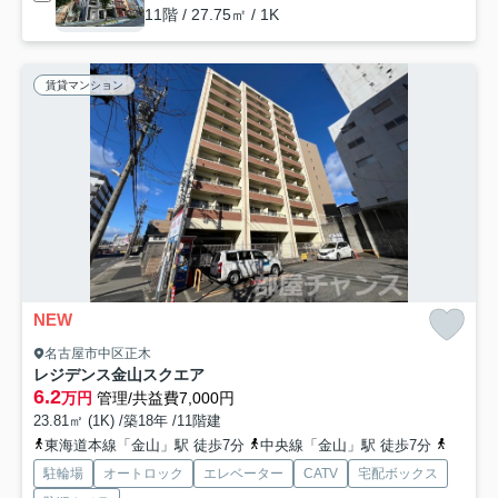
11階 / 27.75㎡ / 1K
賃貸マンション
NEW
名古屋市中区正木
レジデンス金山スクエア
6.2
万円
管理/共益費7,000円
23.81㎡ (1K) /築18年 /11階建
東海道本線「金山」駅 徒歩7分
中央線「金山」駅 徒歩7分
名鉄名
駐輪場
オートロック
エレベーター
CATV
宅配ボックス