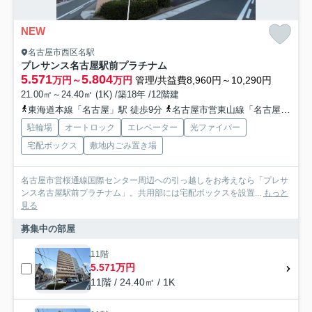
NEW
名古屋市西区名駅
プレサンス名古屋駅前プラチナム
5.571
5.804
万円～
万円
管理/共益費8,960円～10,290円
21.00㎡～24.40㎡ (1K) /築18年 /12階建
東海道本線「名古屋」駅 徒歩9分
名古屋市営東山線「名古屋」駅 徒歩9分
駐輪場
オートロック
エレベーター
光ファイバー
宅配ボックス
敷地内ごみ置き場
名古屋市営桜通線国際センター周辺への引っ越しをお考えなら「プレサ
ンス名古屋駅前プラチナム」。共用部には宅配ボックスを設置...
もっと
見る
募集中の部屋
11階
5.571万円
11階 / 24.40㎡ / 1K