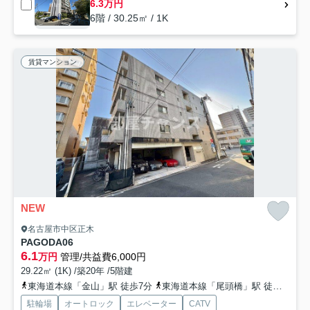
6.3万円
6階 / 30.25㎡ / 1K
賃貸マンション
NEW
名古屋市中区正木
PAGODA06
6.1
万円
管理/共益費6,000円
29.22㎡ (1K) /築20年 /5階建
東海道本線「金山」駅 徒歩7分
東海道本線「尾頭橋」駅 徒歩13分
駐輪場
オートロック
エレベーター
CATV