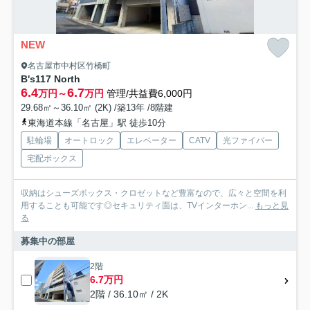
NEW
名古屋市中村区竹橋町
B's117 North
6.4
6.7
万円～
万円
管理/共益費6,000円
29.68㎡～36.10㎡ (2K) /築13年 /8階建
東海道本線「名古屋」駅 徒歩10分
駐輪場
オートロック
エレベーター
CATV
光ファイバー
宅配ボックス
収納はシューズボックス・クロゼットなど豊富なので、広々と空間を利
用することも可能です◎セキュリティ面は、TVインターホン...
もっと見
る
募集中の部屋
2階
6.7万円
2階 / 36.10㎡ / 2K