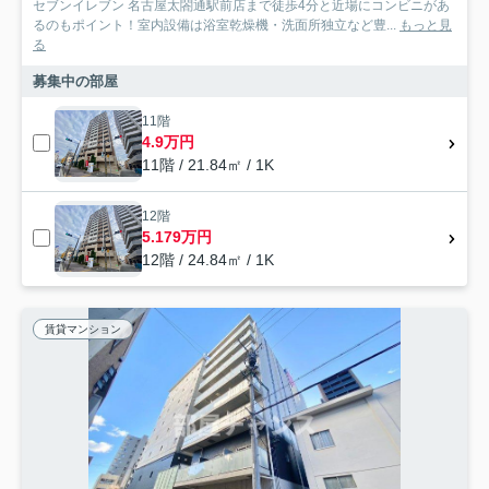
セブンイレブン 名古屋太閤通駅前店まで徒歩4分と近場にコンビニがあ
るのもポイント！室内設備は浴室乾燥機・洗面所独立など豊...
もっと見
る
募集中の部屋
11階
4.9万円
11階 / 21.84㎡ / 1K
12階
5.179万円
12階 / 24.84㎡ / 1K
賃貸マンション