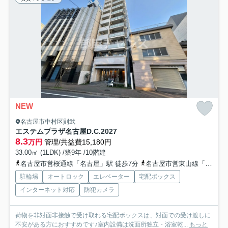
NEW
名古屋市中村区則武
エステムプラザ名古屋D.C.2027
8.3
万円
管理/共益費15,180円
33.00㎡ (1LDK) /築9年 /10階建
名古屋市営桜通線「名古屋」駅 徒歩7分
名古屋市営東山線「名古屋」駅 徒歩7分
駐輪場
オートロック
エレベーター
宅配ボックス
インターネット対応
防犯カメラ
荷物を非対面非接触で受け取れる宅配ボックスは、対面での受け渡しに
不安がある方におすすめです♪室内設備は洗面所独立・浴室乾...
もっと