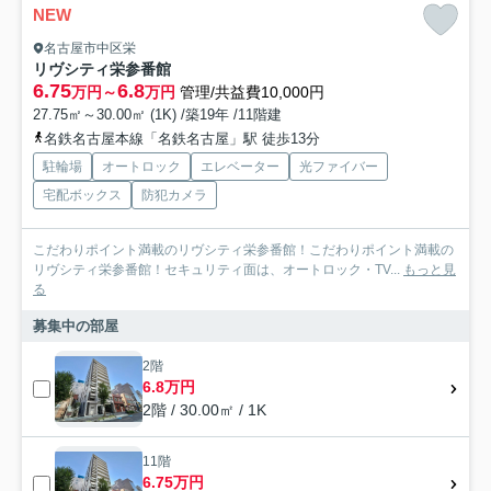
NEW
名古屋市中区栄
リヴシティ栄参番館
6.75
6.8
万円～
万円
管理/共益費10,000円
27.75㎡～30.00㎡ (1K) /築19年 /11階建
名鉄名古屋本線「名鉄名古屋」駅 徒歩13分
駐輪場
オートロック
エレベーター
光ファイバー
宅配ボックス
防犯カメラ
こだわりポイント満載のリヴシティ栄参番館！こだわりポイント満載の
リヴシティ栄参番館！セキュリティ面は、オートロック・TV...
もっと見
る
募集中の部屋
2階
6.8万円
2階 / 30.00㎡ / 1K
11階
6.75万円