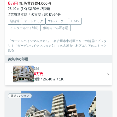
6
万円
管理/共益費4,000円
26.40㎡ (1K) /築20年 /8階建
東海道本線「名古屋」駅 徒歩4分
駐輪場
オートロック
エレベーター
CATV
インターネット対応
敷地内ごみ置き場
「ガーデンハイツマルタカ2」：名古屋市中村区エリアの新居にピッタ
リ！「ガーデンハイツマルタカ2」：名古屋市中村区エリアの...
もっと
見る
募集中の部屋
3階
6万円
3階 / 26.40㎡ / 1K
賃貸マンション