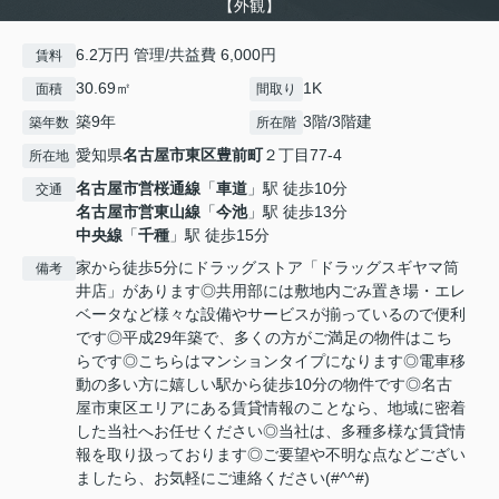
【外観】
6.2万円 管理/共益費 6,000円
賃料
30.69㎡
1K
面積
間取り
築9年
3階/3階建
築年数
所在階
愛知県
名古屋市東区
豊前町
２丁目77-4
所在地
名古屋市営桜通線
「
車道
」駅 徒歩10分
交通
名古屋市営東山線
「
今池
」駅 徒歩13分
中央線
「
千種
」駅 徒歩15分
家から徒歩5分にドラッグストア「ドラッグスギヤマ筒
備考
井店」があります◎共用部には敷地内ごみ置き場・エレ
ベータなど様々な設備やサービスが揃っているので便利
です◎平成29年築で、多くの方がご満足の物件はこち
らです◎こちらはマンションタイプになります◎電車移
動の多い方に嬉しい駅から徒歩10分の物件です◎名古
屋市東区エリアにある賃貸情報のことなら、地域に密着
した当社へお任せください◎当社は、多種多様な賃貸情
報を取り扱っております◎ご要望や不明な点などござい
ましたら、お気軽にご連絡ください(#^^#)