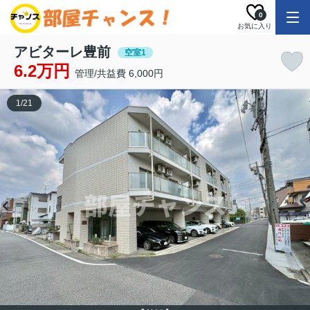
0
お気に入り
アビターレ豊前
空室1
6.2万円
管理/共益費 6,000円
1
/
21