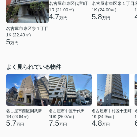
名古屋市東区代官町
名古屋市東区泉１丁目
1R (21.00㎡)
1K (24.00㎡)
1
4.7
5.8
万円
万円
名古屋市東区泉１丁目
1K (22.40㎡)
5
万円
よく見られている物件
名古屋市西区則武新町３丁目
名古屋市中区千代田４丁目
名古屋市中村区十王町
1R (23.84㎡)
1DK (26.07㎡)
1K (24.95㎡)
1
5.7
7.5
4.8
万円
万円
万円