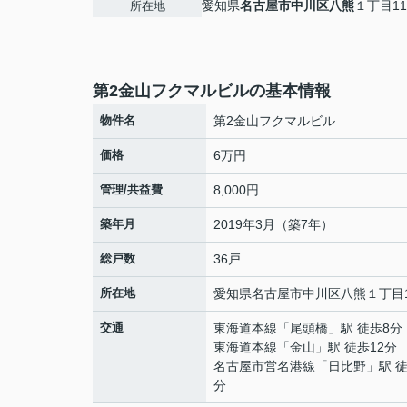
愛知県
名古屋市中川区
八熊
１丁目11
所在地
第2金山フクマルビルの基本情報
物件名
第2金山フクマルビル
価格
6万円
管理/共益費
8,000円
築年月
2019年3月（築7年）
総戸数
36戸
所在地
愛知県
名古屋市中川区
八熊
１丁目1
交通
東海道本線
「
尾頭橋
」駅 徒歩8分
東海道本線
「
金山
」駅 徒歩12分
名古屋市営名港線
「
日比野
」駅 徒
分