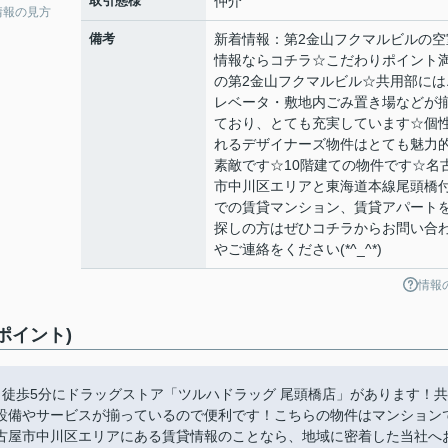
取引態様
仲介
情報の見方
備考
新着情報：第2金山フクマルビルの空
情報ならコチラ☆こだわりポイント
の第2金山フクマルビル☆共用部には
レベータ・敷地内ごみ置き場などが
ており、とても充実しています☆個
れるデザイナーズ物件はとても魅力
素敵です☆10階建ての物件です☆名
市中川区エリアと東海道本線尾頭橋
での賃貸マンション、賃貸アパート
探しの方はぜひコチラからお問い合
やご連絡をください(*^_^*)
情報
ポイント)
徒歩5分にドラッグストア「ツルハドラッグ 尾頭橋店」があります！共
設備やサービスが揃っているので便利です！こちらの物件はマンション
古屋市中川区エリアにある賃貸情報のことなら、地域に密着した当社へ