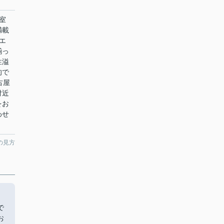
室
満載
エ
揃っ
性溢
的で
古屋
付近
をお
わせ
の見方
で
お