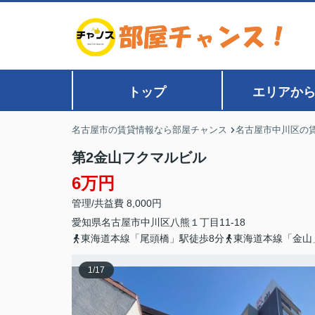
トップ
エリアか
名古屋市の賃貸情報なら部屋チャンス
名古屋市中川区の
第2金山フクマルビル
6万円
管理/共益費 8,000円
愛知県
名古屋市中川区
八熊
１丁目11-18
東海道本線「尾頭橋」駅徒歩8分
東海道本線「金山
1
/
17