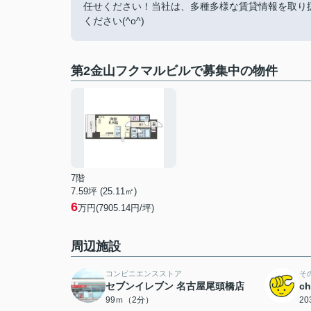
任せください！当社は、多種多様な賃貸情報を取り
ください(^o^)
第2金山フクマルビルで募集中の物件
7階
7.59坪 (25.11㎡)
6
万円(7905.14円/坪)
周辺施設
コンビニエンスストア
そ
セブンイレブン 名古屋尾頭橋店
c
99ｍ（2分）
2