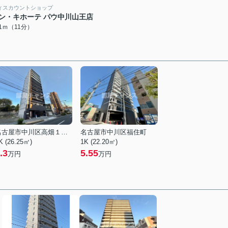
ィスカウントショップ
ン・キホーテ パウ中川山王店
71ｍ（11分）
名古屋市中川区高畑１丁目
名古屋市中川区福住町
K (26.25㎡)
1K (22.20㎡)
.3
5.55
万円
万円