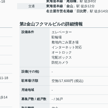
東海道本線
「
尾頭橋
」駅 徒歩8分
-18
東海道本線
「
金山
」駅 徒歩12分
交通
名古屋市営名港線
「
日比野
」駅 徒歩14
第2金山フクマルビルの詳細情報
設備条件
エレベーター
駐輪場
敷地内ごみ置き場
インターネット対応
オートロック
宅配ボックス
防犯カメラ
設備(その他)
-
1-18
駐車場/月額
空無/17,600円 (税込)
用途地域
-
歩14
募集戸数 / 総戸数
- / 36戸