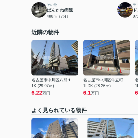
その他
デ
ばんたね病院
ド
488ｍ（7分）
8
近隣の物件
名古屋市中川区八熊１丁目
名古屋市中川区牛立町１丁目
1K (29.97㎡)
1LDK (28.26㎡)
1
6.22
6.1
6
万円
万円
よく見られている物件