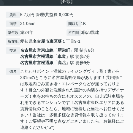
【外観】
5.7万円 管理/共益費 6,000円
賃料
31.05㎡
1K
面積
間取り
築24年
3階/8階建
築年数
所在階
愛知県
名古屋市東区
葵
１丁目9-1
所在地
名古屋市営東山線
「
新栄町
」駅 徒歩6分
交通
名古屋市営桜通線
「
車道
」駅 徒歩7分
名古屋市営桜通線
「
高岳
」駅 徒歩9分
こだわりポイント満載のライジングヴィラ葵！家から
備考
231mのところに名古屋葵郵便局があります！共用部に
は敷地内ごみ置き場・エレベータなどが揃っておりま
す！目立つ外観と洗練された設計の内装を持つデザイナ
ーズ！車をお持ちの方にもオススメの、自走式駐車場を
利用できるマンションです！名古屋市東区エリアにある
賃貸情報のことなら、地域に密着した当社へお任せくだ
さい！当社は、多種多様な賃貸情報を取り扱っておりま
す！ご要望や不明な点などございましたら、お気軽にご
連絡ください(^o^)