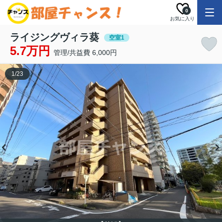
0
お気に入り
ライジングヴィラ葵
空室1
5.7万円
管理/共益費 6,000円
1
/
23