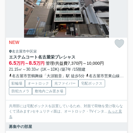
NEW
名古屋市中区栄
エステムコート名古屋栄プレシャス
6.5
8.5
万円～
万円
管理/共益費7,370円～10,000円
21.15㎡～30.33㎡ (1K～1DK) /築7年 /15階建
名古屋市営鶴舞線「大須観音」駅 徒歩5分
名古屋市営東山線「伏見」駅 徒歩8分
駐輪場
オートロック
光ファイバー
宅配ボックス
防犯カメラ
敷地内ごみ置き場
共用部には宅配ボックスを設置しているため、対面で荷物を受け取らな
くて済みます♪セキュリティ面は、オートロック・TVインタ...
もっと見
る
募集中の部屋