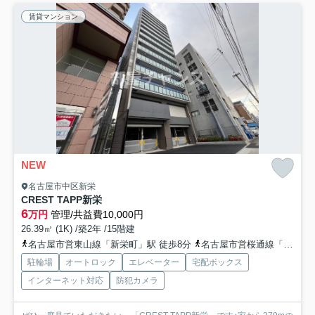
賃貸マンション
NEW
名古屋市中区新栄
CREST TAPP新栄
6
万円
管理/共益費10,000円
26.39㎡ (1K) /築2年 /15階建
名古屋市営東山線「新栄町」駅 徒歩8分
名古屋市営桜通線「高岳」駅 徒歩15分
駐輪場
オートロック
エレベーター
宅配ボックス
インターネット対応
防犯カメラ