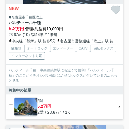
NEW
名古屋市千種区吹上
パルティール千種
5.2
万円
管理/共益費10,000円
23.67㎡ (1K) /築14年 /11階建
中央線「鶴舞」駅 徒歩5分
名古屋市営桜通線「吹上」駅 徒歩15分
駐輪場
オートロック
エレベーター
CATV
宅配ボックス
インターネット対応
パルティール千種：中央線鶴舞駅にも近くて便利♪「パルティール千
種」のここがイチオシ♪共用部には宅配ボックスが付いているの...
もっ
と見る
募集中の部屋
2階
5.2万円
2階 / 23.67㎡ / 1K