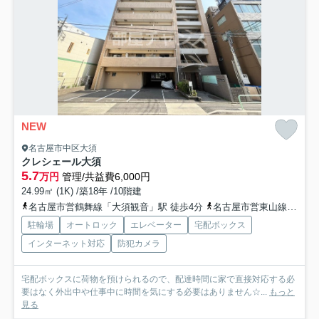
NEW
名古屋市中区大須
クレシェール大須
5.7
万円
管理/共益費6,000円
24.99㎡ (1K) /築18年 /10階建
名古屋市営鶴舞線「大須観音」駅 徒歩4分
名古屋市営東山線「伏見」駅 徒歩12分
駐輪場
オートロック
エレベーター
宅配ボックス
インターネット対応
防犯カメラ
宅配ボックスに荷物を預けられるので、配達時間に家で直接対応する必
要はなく外出中や仕事中に時間を気にする必要はありません☆...
もっと
見る