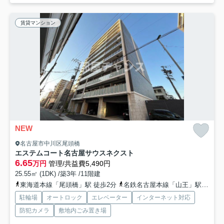
賃貸マンション
NEW
名古屋市中川区尾頭橋
エステムコート名古屋サウスネクスト
6.65
万円
管理/共益費5,490円
25.55㎡ (1DK) /築3年 /11階建
東海道本線「尾頭橋」駅 徒歩2分
名鉄名古屋本線「山王」駅 徒歩13分
駐輪場
オートロック
エレベーター
インターネット対応
防犯カメラ
敷地内ごみ置き場