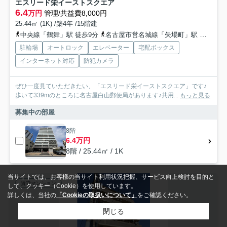
エスリード栄イーストスクエア
6.4
万円
管理/共益費8,000円
25.44㎡ (1K) /築4年 /15階建
中央線「鶴舞」駅 徒歩9分
名古屋市営名城線「矢場町」駅 徒歩12分
駐輪場
オートロック
エレベーター
宅配ボックス
インターネット対応
防犯カメラ
ぜひ一度見ていただきたい、「エスリード栄イーストスクエア」です♪
歩いて339mのところに名古屋白山郵便局があります♪共用...
もっと見る
募集中の部屋
8階
6.4万円
8階 / 25.44㎡ / 1K
当サイトでは、お客様の当サイト利用状況把握、サービス向上検討を目的と
賃貸マンション
して、クッキー（Cookie）を使用しています。
詳しくは、当社の
「Cookieの取扱いについて」
をご確認ください。
閉じる