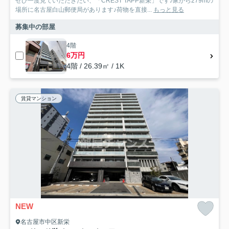
ぜひ一度見ていただきたい、「CREST TAPP新栄」です♪家から279mの
場所に名古屋白山郵便局があります♪荷物を直接...
もっと見る
募集中の部屋
4階
6万円
4階 / 26.39㎡ / 1K
賃貸マンション
NEW
名古屋市中区新栄