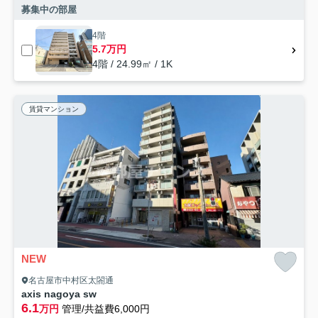
募集中の部屋
4階
5.7万円
4階 / 24.99㎡ / 1K
賃貸マンション
NEW
名古屋市中村区太閤通
axis nagoya sw
6.1
万円
管理/共益費6,000円