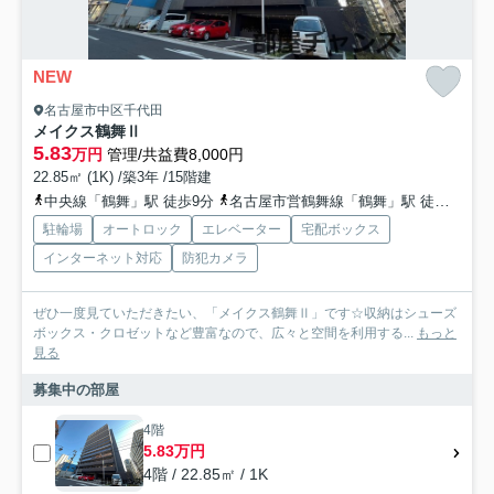
NEW
名古屋市中区千代田
メイクス鶴舞Ⅱ
5.83
万円
管理/共益費8,000円
22.85㎡ (1K) /築3年 /15階建
中央線「鶴舞」駅 徒歩9分
名古屋市営鶴舞線「鶴舞」駅 徒歩6分
駐輪場
オートロック
エレベーター
宅配ボックス
インターネット対応
防犯カメラ
ぜひ一度見ていただきたい、「メイクス鶴舞Ⅱ」です☆収納はシューズ
ボックス・クロゼットなど豊富なので、広々と空間を利用する...
もっと
見る
募集中の部屋
4階
5.83万円
4階 / 22.85㎡ / 1K