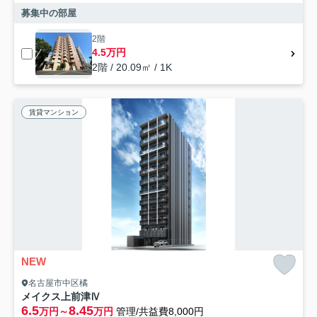
募集中の部屋
2階
4.5万円
2階 / 20.09㎡ / 1K
賃貸マンション
NEW
名古屋市中区橘
メイクス上前津Ⅳ
6.5
8.45
万円～
万円
管理/共益費8,000円