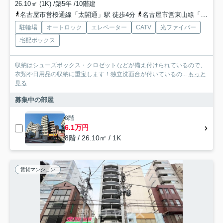
26.10㎡ (1K) /築5年 /10階建
名古屋市営桜通線「太閤通」駅 徒歩4分
名古屋市営東山線「中村日赤」駅 徒歩14分
駐輪場
オートロック
エレベーター
CATV
光ファイバー
宅配ボックス
収納はシューズボックス・クロゼットなどが備え付けられているので、
衣類や日用品の収納に重宝します！独立洗面台が付いているの...
もっと
見る
募集中の部屋
8階
6.1万円
8階 / 26.10㎡ / 1K
賃貸マンション