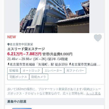
NEW
名古屋市中区新栄
エスリード栄エステージ
6.21
7.88
万円～
万円
管理/共益費8,000円
21.49㎡～29.88㎡ (1K～2K) /築1年 /14階建
名古屋市営名城線「矢場町」駅 徒歩10分
名古屋市営東山線「新栄町」駅 徒歩11分
駐輪場
オートロック
エレベーター
光ファイバー
宅配ボックス
防犯カメラ
歩いて162mの場所に、プロマーケット新栄店があります♪収納はシュー
ズボックス・クロゼットなど豊富なので、広々と空間を利...
もっと見る
募集中の部屋