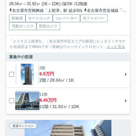
28.04㎡～31.82㎡ (1K～1DK) /築3年 /12階建
名古屋市営鶴舞線「上前津」駅 徒歩9分
名古屋市営名城線「東別院」駅 徒歩9分
駐輪場
オートロック
エレベーター
光ファイバー
宅配ボックス
防犯カメラ
「メイクス上前津Ⅳ」：名古屋市中区エリアの新居にピッタリ！ヤマナ
カ 松原店まで490mです！収納はウォークインクロゼット...
もっと見る
募集中の部屋
2階
6.5万円
2階 / 28.04㎡ / 1K
11階
8.45万円
11階 / 31.82㎡ / 1DK
賃貸マンション