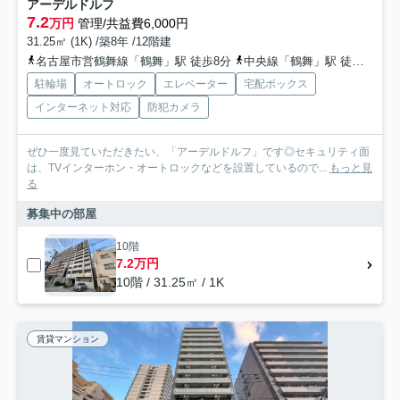
アーデルドルフ
7.2
万円
管理/共益費6,000円
31.25㎡ (1K) /築8年 /12階建
名古屋市営鶴舞線「鶴舞」駅 徒歩8分
中央線「鶴舞」駅 徒歩8分
駐輪場
オートロック
エレベーター
宅配ボックス
インターネット対応
防犯カメラ
ぜひ一度見ていただきたい、「アーデルドルフ」です◎セキュリティ面
は、TVインターホン・オートロックなどを設置しているので...
もっと見
る
募集中の部屋
10階
7.2万円
10階 / 31.25㎡ / 1K
賃貸マンション