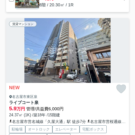
8階 / 20.30㎡ / 1R
賃貸マンション
NEW
名古屋市東区泉
ライブコート泉
5.9
万円
管理/共益費6,000円
24.37㎡ (1K) /築18年 /15階建
名古屋市営名城線「久屋大通」駅 徒歩7分
名古屋市営桜通線「久屋大通」駅 徒歩7分
駐輪場
オートロック
エレベーター
宅配ボックス