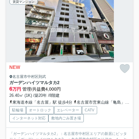
賃貸マンション
NEW
名古屋市中村区則武
ガーデンハイツマルタカ2
6
万円
管理/共益費4,000円
26.40㎡ (1K) /築20年 /8階建
東海道本線「名古屋」駅 徒歩4分
名古屋市営東山線「亀島」駅 徒歩9分
駐輪場
オートロック
エレベーター
CATV
インターネット対応
敷地内ごみ置き場
「ガーデンハイツマルタカ2」：名古屋市中村区エリアの新居にピッタ