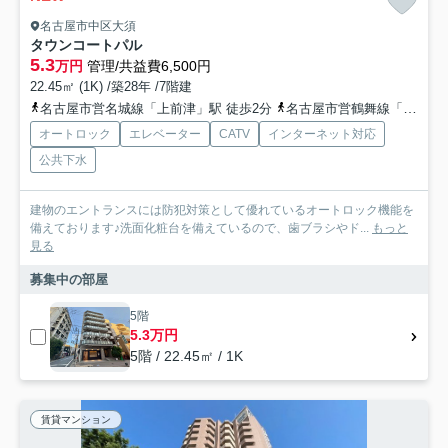
名古屋市中区大須
タウンコートパル
5.3
万円
管理/共益費6,500円
22.45㎡ (1K) /築28年 /7階建
名古屋市営名城線「上前津」駅 徒歩2分
名古屋市営鶴舞線「大須観音」駅 徒歩9分
オートロック
エレベーター
CATV
インターネット対応
公共下水
建物のエントランスには防犯対策として優れているオートロック機能を
備えております♪洗面化粧台を備えているので、歯ブラシやド...
もっと
見る
募集中の部屋
5階
5.3万円
5階 / 22.45㎡ / 1K
賃貸マンション