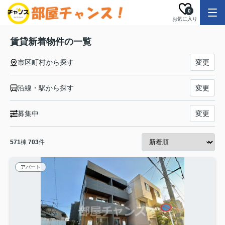
0
お気に入り
賃貸新着物件の一覧
市区町村から探す
変更
沿線・駅から探す
変更
募集中
変更
571
棟
703
件
アパート