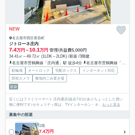
NEW
名古屋市西区香呑町
ジトローネ庄内
7.4
10.1
万円～
万円
管理/共益費5,000円
34.41㎡～49.72㎡ (1LDK～2LDK) /新築 /3階建
名古屋市営鶴舞線「庄内通」駅 徒歩4分
名古屋市営鶴舞線「浄心」駅 徒歩22分
駐輪場
オートロック
宅配ボックス
インターネット対応
防犯カメラ
敷地内ごみ置き場
新築
近くにはファミリーマート 庄内通店(徒歩7分)がありちょっとした買い
物に便利です♪セキュリティ面は、TVインターホン・オ...
もっと見る
募集中の部屋
1階
7.4万円