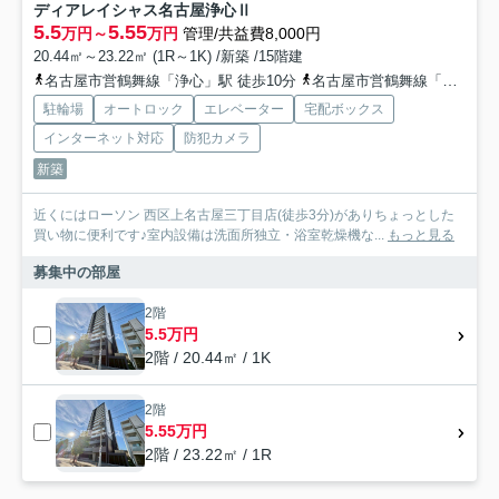
ディアレイシャス名古屋浄心Ⅱ
5.5
5.55
万円～
万円
管理/共益費8,000円
20.44㎡～23.22㎡ (1R～1K) /新築 /15階建
名古屋市営鶴舞線「浄心」駅 徒歩10分
名古屋市営鶴舞線「庄内通」駅 徒歩12分
駐輪場
オートロック
エレベーター
宅配ボックス
インターネット対応
防犯カメラ
新築
近くにはローソン 西区上名古屋三丁目店(徒歩3分)がありちょっとした
買い物に便利です♪室内設備は洗面所独立・浴室乾燥機な...
もっと見る
募集中の部屋
2階
5.5万円
2階 / 20.44㎡ / 1K
2階
5.55万円
2階 / 23.22㎡ / 1R