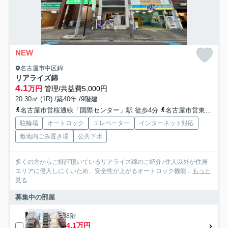
NEW
名古屋市中区錦
リアライズ錦
4.1
万円
管理/共益費5,000円
20.30㎡ (1R) /築40年 /9階建
名古屋市営桜通線「国際センター」駅 徒歩4分
名古屋市営東山線「伏見」駅 徒歩6分
駐輪場
オートロック
エレベーター
インターネット対応
敷地内ごみ置き場
公共下水
多くの方からご好評頂いているリアライズ錦のご紹介♪住人以外が住居
エリアに侵入しにくいため、安全性が上がるオートロック機能...
もっと
見る
募集中の部屋
8階
4.1万円