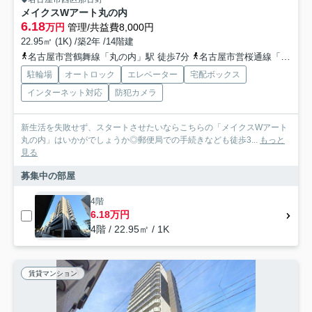
メイクスWアート丸の内
6.18
万円
管理/共益費8,000円
22.95㎡ (1K) /築2年 /14階建
名古屋市営鶴舞線「丸の内」駅 徒歩7分
名古屋市営桜通線「国際センター」駅 徒歩10分
駐輪場
オートロック
エレベーター
宅配ボックス
インターネット対応
防犯カメラ
新生活を失敗せず、スタートさせたいならこちらの「メイクスWアート
丸の内」はいかがでしょうか◎郵便局での手続きなども徒歩3...
もっと
見る
募集中の部屋
4階
6.18万円
4階 / 22.95㎡ / 1K
賃貸マンション