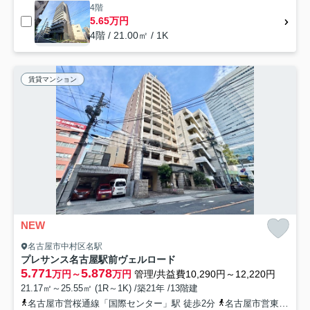
4階
5.65万円
4階 / 21.00㎡ / 1K
賃貸マンション
NEW
名古屋市中村区名駅
プレサンス名古屋駅前ヴェルロード
5.771
5.878
万円～
万円
管理/共益費10,290円～12,220円
21.17㎡～25.55㎡ (1R～1K) /築21年 /13階建
名古屋市営桜通線「国際センター」駅 徒歩2分
名古屋市営東山線「名古屋」駅 徒歩7分