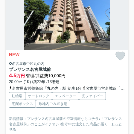
NEW
名古屋市中区丸の内
プレサンス名古屋城前
4.5
万円
管理/共益費10,000円
20.09㎡ (1K) /築22年 /13階建
名古屋市営鶴舞線「丸の内」駅 徒歩1分
名古屋市営名城線「名古屋城」駅 徒歩13分
駐輪場
オートロック
エレベーター
光ファイバー
宅配ボックス
敷地内ごみ置き場
新着情報：プレサンス名古屋城前の空室情報ならコチラ♪「プレサンス
名古屋城前」のここがイチオシ♪留守中に注文した商品が届く...
もっと
見る