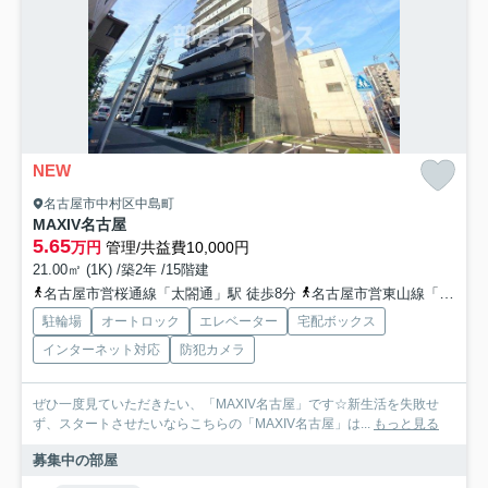
NEW
名古屋市中村区中島町
MAXIV名古屋
5.65
万円
管理/共益費10,000円
21.00㎡ (1K) /築2年 /15階建
名古屋市営桜通線「太閤通」駅 徒歩8分
名古屋市営東山線「中村日赤」駅 徒歩11分
駐輪場
オートロック
エレベーター
宅配ボックス
インターネット対応
防犯カメラ
ぜひ一度見ていただきたい、「MAXIV名古屋」です☆新生活を失敗せ
ず、スタートさせたいならこちらの「MAXIV名古屋」は...
もっと見る
募集中の部屋