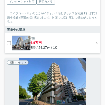
インターネット対応
防犯カメラ
「ライブコート泉」のここがイチオシ！宅配ボックスを利用すれば非対
面非接触で荷物を受け取れるので、対面での受け渡しに抵抗が...
もっと
見る
募集中の部屋
8階
5.9万円
8階 / 24.37㎡ / 1K
賃貸マンション