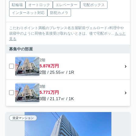
駐輪場
オートロック
エレベーター
宅配ボックス
インターネット対応
防犯カメラ
こだわりポイント満載のプレサンス名古屋駅前ヴェルロード♪料理中や
就寝中のように荷物を直接受け取れないときは、後で宅配ボッ...
もっと
見る
募集中の部屋
2階
5.878万円
2階 / 25.55㎡ / 1R
3階
5.771万円
3階 / 21.17㎡ / 1K
賃貸マンション